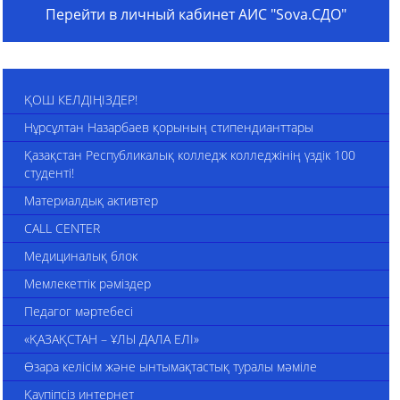
Перейти в личный кабинет АИС "Sova.СДО"
ҚОШ КЕЛДІҢІЗДЕР!
Нұрсұлтан Назарбаев қорының стипендианттары
Қазақстан Республикалық колледж колледжінің үздік 100
студенті!
Материалдық активтер
CALL CENTER
Медициналық блок
Мемлекеттік рәміздер
Педагог мәртебесі
«ҚАЗАҚСТАН – ҰЛЫ ДАЛА ЕЛІ»
Өзара келісім және ынтымақтастық туралы мәміле
Қаупіпсіз интернет