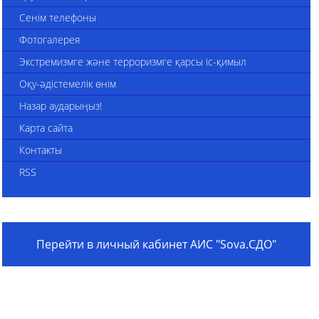
Сенім телефоны
Фотогалерея
Экстремизмге және терроризмге қарсы іс-қимыл
Оқу-әдістемелік өнім
Назар аударыңыз!
Карта сайта
Контакты
RSS
Перейти в личный кабинет АИС "Sova.СДО"