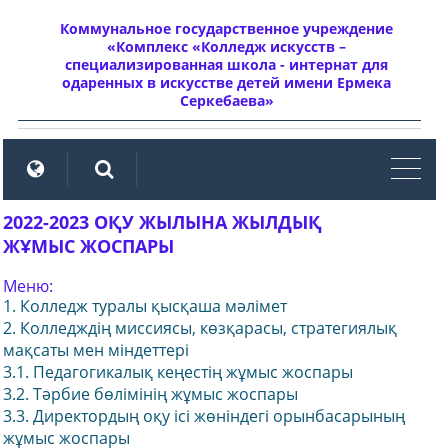
Коммунальное государственное учреждение
«Комплекс «Колледж искусств –
специализированная школа - интернат для
одаренных в искусстве детей имени Ермека
Серкебаева»
мен
2022-2023 ОҚУ ЖЫЛЫНА ЖЫЛДЫҚ
ЖҰМЫС ЖОСПАРЫ
Меню:
1. Колледж туралы қысқаша мәлімет
2. Колледждің миссиясы, көзқарасы, стратегиялық
мақсаты мен міндеттері
3.1. Педагогикалық кеңестің жұмыс жоспары
3.2. Тәрбие бөлімінің жұмыс жоспары
3.3. Директордың оқу ісі жөніндегі орынбасарының
жұмыс жоспары