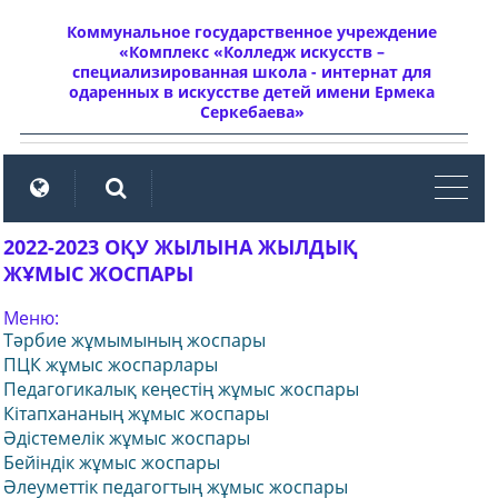
Коммунальное государственное учреждение
«Комплекс «Колледж искусств –
специализированная школа - интернат для
одаренных в искусстве детей имени Ермека
Серкебаева»
мен
2022-2023 ОҚУ ЖЫЛЫНА ЖЫЛДЫҚ
ЖҰМЫС ЖОСПАРЫ
Меню:
Тәрбие жұмымының жоспары
ПЦК жұмыс жоспарлары
Педагогикалық кеңестің жұмыс жоспары
Кітапхананың жұмыс жоспары
Әдістемелік жұмыс жоспары
Бейіндік жұмыс жоспары
Әлеуметтік педагогтың жұмыс жоспары