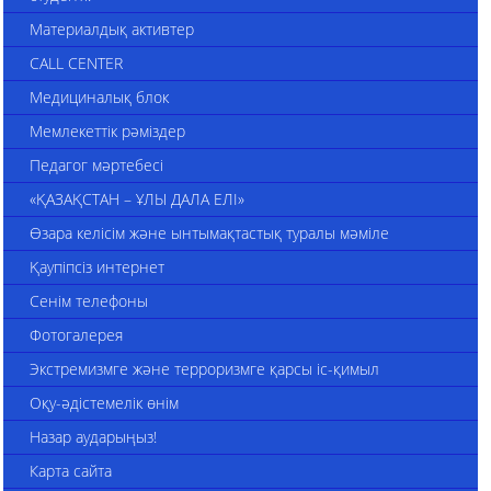
Материалдық активтер
CALL CENTER
Медициналық блок
Мемлекеттік рәміздер
Педагог мәртебесі
«ҚАЗАҚСТАН – ҰЛЫ ДАЛА ЕЛІ»
Өзара келісім және ынтымақтастық туралы мәміле
Қаупіпсіз интернет
Сенім телефоны
Фотогалерея
Экстремизмге және терроризмге қарсы іс-қимыл
Оқу-әдістемелік өнім
Назар аударыңыз!
Карта сайта