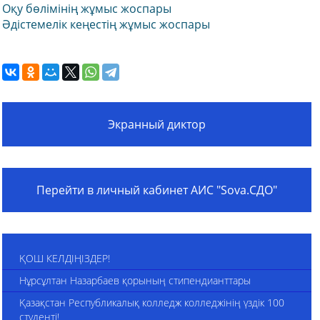
Оқу бөлімінің жұмыс жоспары
Әдістемелік кеңестің жұмыс жоспары
Экранный диктор
Перейти в личный кабинет АИС "Sova.СДО"
ҚОШ КЕЛДІҢІЗДЕР!
Нұрсұлтан Назарбаев қорының стипендианттары
Қазақстан Республикалық колледж колледжінің үздік 100
студенті!