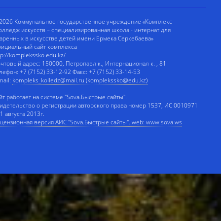
2026 Коммунальное государственное учреждение «Комплекс
олледж искусств – специализированная школа - интернат для
аренных в искусстве детей имени Ермека Серкебаева»
ициальный сайт комплекса
tp://komplekssko.edu.kz/
чтовый адрес: 150000, Петропавл к., Интернационал к. , 81
лефон: +7 (7152) 33-12-92 Факс: +7 (7152) 33-14-53
mail:
kompleks_kolledz@mail.ru (komplekssko@edu.kz)
йт работает на системе "Sova.Быстрые сайты".
идетельство о регистрации авторского права номер 1537, ИС 0010971
 1 августа 2013г.
цензионная версия АИС "Sova.Быстрые сайты". web: www.sova.ws