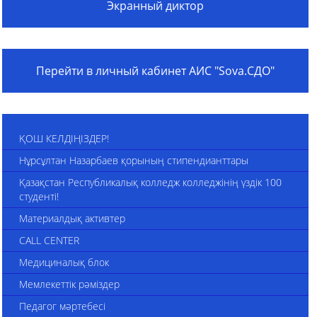
Экранный диктор
Перейти в личный кабинет АИС "Sova.СДО"
ҚОШ КЕЛДІҢІЗДЕР!
Нұрсұлтан Назарбаев қорының стипендианттары
Қазақстан Республикалық колледж колледжінің үздік 100
студенті!
Материалдық активтер
CALL CENTER
Медициналық блок
Мемлекеттік рәміздер
Педагог мәртебесі