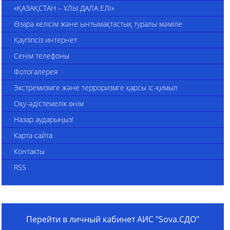
«ҚАЗАҚСТАН – ҰЛЫ ДАЛА ЕЛІ»
Өзара келісім және ынтымақтастық туралы мәміле
Қаупіпсіз интернет
Сенім телефоны
Фотогалерея
Экстремизмге және терроризмге қарсы іс-қимыл
Оқу-әдістемелік өнім
Назар аударыңыз!
Карта сайта
Контакты
RSS
Перейти в личный кабинет АИС "Sova.СДО"