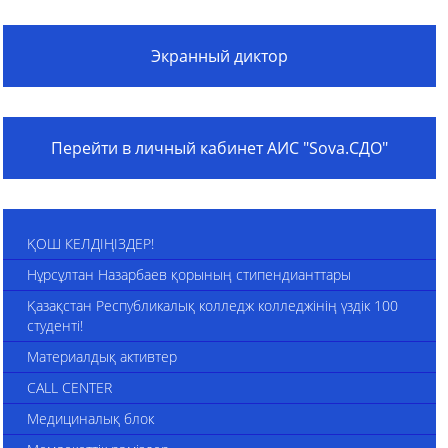
Экранный диктор
Перейти в личный кабинет АИС "Sova.СДО"
ҚОШ КЕЛДІҢІЗДЕР!
Нұрсұлтан Назарбаев қорының стипендианттары
Қазақстан Республикалық колледж колледжінің үздік 100
студенті!
Материалдық активтер
CALL CENTER
Медициналық блок