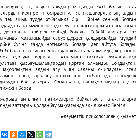
ашақорлықтың алдын алудың маңызды сәті болып, ата-
алардың келтіретін өмірдегі үлгісі. Нашақорлықтың алдын
лу тек ашық түрде отбасында бір – біріне сенімді болған
ғдайда ғана мүмкін болады. Бүгінгі жасөспірім ата-анасынан
а, достарына көбірек сенімді болады. Себебі достары сөз
ылмайды, жазаламайды, серуендерден қалдырмайды. Мұндай
әрбие бүгінгі таңда нәтижесіз болады деп айтуға болады,
бебі бала отбасынан ешқандай көмек ала алмайды, керісінше
өмек сұрауға қорқады. Аталмыш тактика жамандыққа
аулитын қызығушылықтардан қорғай алмайды. Сондықтан,
ашақорлықтың алдын алу үшін баланы сыйлаудан, яғни
аламен ашық араласу нәтижесінде отбасында сенімділік
удырудан бастау керек. Сонда ғана, нашақорлықтың алу өз
тижесін береді.
оғарыда айтылған нәтижелерге байланысты ата-аналарға
янды заттарды қолданбау мақсатында ақыл-кеңес берілді.
Әлеуметтік-психологиялық қызмет