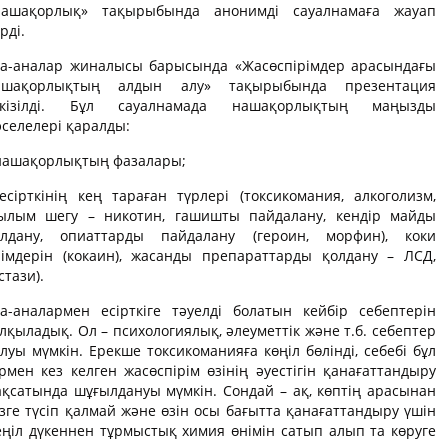
Нашақорлық» тақырыбында анонимді сауалнамаға жауап
рді.
та-аналар жиналысы барысында «Жасөспірімдер арасындағы
ашақорлықтың алдын алу» тақырыбында презентация
ткізілді. Бұл сауалнамада нашақорлықтың маңызды
селелері қаралды:
 нашақорлықтың фазалары;
есірткінің кең тараған түрлері (токсикомания, алкоголизм,
ылым шегу – никотин, гашишты пайдалану, кендір майды
олдану, опиаттарды пайдалану (героин, морфин), коки
німдерін (кокаин), жасанды препараттарды қолдану – ЛСД,
стази).
а-аналармен есірткіге тәуелді болатын кейбір себептерін
лқыладық. Ол – психологиялық, әлеуметтік және т.б. себептер
луы мүмкін. Ерекше токсикоманияға көңіл бөлінді, себебі бұл
рмен кез келген жасөспірім өзінің әуестігін қанағаттандыру
қсатында шұғылдануы мүмкін. Сондай – ақ, көптің арасынан
зге түсіп қалмай және өзін осы бағытта қанағаттандыру үшін
ңіл дүкеннен тұрмыстық химия өнімін сатып алып та көруге