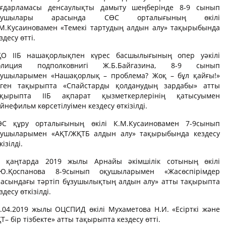
ағдарламасы денсаулықты дамыту шеңберінде 8-9 сынып
қушылары арасында СӨС орталығының өкілі
.М.Кусаиновамен «Темекі тартудың алдын алу» тақырыбында
здесу өтті.
ҚО ІІБ нашақорлықпен күрес басшылығының опер уәкілі
олиция подполковнигі Ж.Б.Байгазина, 8-9 сынып
қушыларымен «Нашақорлық – проблема? Жоқ – бұл қайғы!»
еген тақырыпта «Спайстарды қолданудың зардабы» атты
ақырыпта ІІБ ақпарат қызметкерлерінің қатысуымен
йнефильм көрсетілуімен кездесу өткізілді.
ӨС құру орталығының өкілі К.М.Кусаиновамен 7-9сынып
қушыларымен «АҚТ/ЖҚТБ алдын алу» тақырыбында кездесу
кізілді.
4 қаңтарда 2019 жылы Арнайы әкімшілік сотының өкілі
.Ю.Қоспанова 8-9сынып оқушыларымен «Жасөспірімдер
расындағы тәртіп бұзушылықтың алдын алу» атты тақырыпта
здесу өткізілді.
.04.2019 жылы ОЦСПИД өкілі Мухаметова Н.И. «Есірткі және
Т– бір тізбекте» атты тақырыпта кездесу өтті.