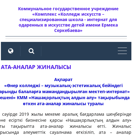
Коммунальное государственное учреждение
«Комплекс «Колледж искусств –
специализированная школа - интернат для
одаренных в искусстве детей имени Ермека
Серкебаева»
мен
АТА-АНАЛАР ЖИНАЛЫСЫ
А
қпарат
«Өнер колледжі – музыкалық-эстетикалық бейіндегі
арынды балаларға мамандандырылған мектеп-интернат»
ешені» КММ
«Нашақорлықтың алдын алу» тақырыбында
өткен ата-аналар жиналысы туралы
0 сәуірде 2019 жылы мекеме аралық бағдарлама шеңберінде
әне есірткі бизнесіне қарсы «Нашақорлықтың алдын алу»
тты тақырыпта ата-аналар жиналысы өтті. Жиналыс
арысында әлеуметтік сауалнама өткізіліп, ата – аналар