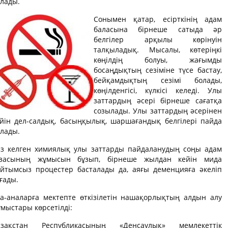
лады.
Сонымен қатар, есірткінің адам
баласына бірнеше сатыда әр
белгілер арқылы көрінуін
талқыладық. Мысалы, көтеріңкі
көңілдің болуы, жағымды
босаңдықтың сезiмiне түсе бастау,
бейқамдықтың сезiмi болады,
көңілденгісі, күлкісі келеді. Улы
заттардың әсері бірнеше сағатқа
созылады. Улы заттардың әсерінен
йін дел-салдық, басыңқылық, шаршағандық белгілері пайда
лады.
ез келген химиялық улы заттарды пайдаланудың соңы адам
ғзасының жұмысын бұзып, бірнеше жылдан кейін мида
айтымсыз процестер басталады да, аяғы деменцияға әкеліп
ғады.
а-аналарға мектепте өткізілетін нашақорлықтың алдын алу
мыстары көрсетілді:
азақстан Республикасының «Денсаулық» мемлекеттік