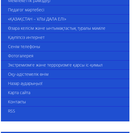
Мемлекеттік рәміздер
Педагог мәртебесі
«ҚАЗАҚСТАН – ҰЛЫ ДАЛА ЕЛІ»
Өзара келісім және ынтымақтастық туралы мәміле
Қаупіпсіз интернет
Сенім телефоны
Фотогалерея
Экстремизмге және терроризмге қарсы іс-қимыл
Оқу-әдістемелік өнім
Назар аударыңыз!
Карта сайта
Контакты
RSS