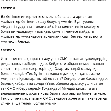
Ереже 4
Өз бетіңше интернетте отырып, балаларға арналған
мәліметтер бетінен оқшау болуың мүмкін. Бұл туралы
міндетті түрде ата – анаңа айт. Кез келген тегін көшіруге
болатын «шақыру» қызықты, қажетті немесе пайдалы
мәліметтер «үлкендерге арналған» сайт беттеріне ауысуға
мүмкіндік береді.
Ереже 5
Интернеттен ақпаратты алу үшін СМС ешқашан үлкендердің
рұқсатынсыз жібермеңдер. Кейде өте айқын немесе жанып –
сөнетін терезешелер көрінеді. Олар мынадай мазмұнды
болып келеді: «Тек бүгін – тамаша мүмкіндік – қатыс және
жеңіп ал!» Қызығарлықтай емес пе? Сендер оған басасыңдар,
барлық хабарлама сонда «Ұтыс ойнына араласу үшін саған
тек СМС жіберу керек!» Тоқтаңдар! Мұндай қимылға ата –
аналарыңның рұқсатынсыз барма, ала аяқтар болуы мүмкін.
Тек бір ғана қарапайым СМС сендерге және ата – аналарыңа
үлкен ақша төлемі болуы мүмкін.