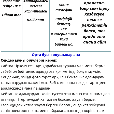
көрсетпе
.
А
ватарк
амен
араласпа
.
және
Өзіңе НИК
немесе
Егер сені біреу
телефон
картинамен
кездесуге
Ойлап тап
нөміріңді
немесе
Пайдалан.
бермең.
ренжітетін
Тек
болса, тез
Интернетпен
арада ата-
ғана
анаңа айт
байланыс.
Орта буын оқушыларына
Сендер мұны білулерің керек
:
Сайтқа тіркелу кезінде, қарабасың туралы мәліметті берме,
себебі ол бейтаныс адамдарға қол жетімді болуы мүмкін.
Сондай-ақ, өзіңді фото сурет арқылы бейтаныс адамдарға
таныстырудың қажеті жоқ. Веб-камераны тек достарыңмен
араласқанда ғана пайдалан.
Бейтаныс адамдардан келіп түскен жағымсыз хат «Спам» деп
аталады. Егер мұндай хат алған болсаң, жауап берме.
Егер мұндай хатқа жауап берген болсаң, онда хат жіберуші
сенің электрон поштамен пайдаланатыныңды көріп, спам