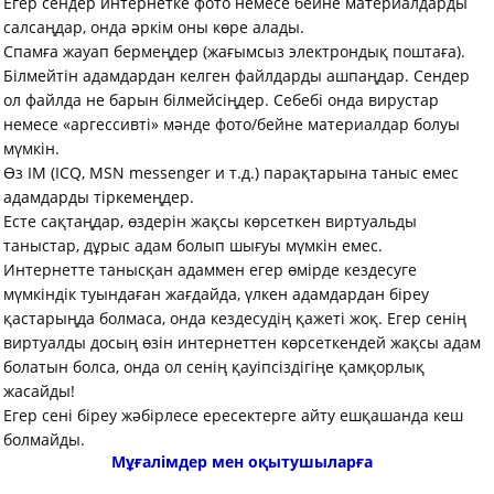
Егер сендер интернетке фото немесе бейне материалдарды
салсаңдар, онда әркім оны көре алады.
Спамға жауап бермеңдер (жағымсыз электрондық поштаға).
Білмейтін адамдардан келген файлдарды ашпаңдар. Сендер
ол файлда не барын білмейсіңдер. Себебі онда вирустар
немесе «аргессивті» мәнде фото/бейне материалдар болуы
мүмкін.
Өз IM (ICQ, MSN messenger и т.д.) парақтарына таныс емес
адамдарды тіркемеңдер.
Есте сақтаңдар, өздерін жақсы көрсеткен виртуальды
таныстар, дұрыс адам болып шығуы мүмкін емес.
Интернетте танысқан адаммен егер өмірде кездесуге
мүмкіндік туындаған жағдайда, үлкен адамдардан біреу
қастарыңда болмаса, онда кездесудің қажеті жоқ. Егер сенің
виртуалды досың өзін интернеттен көрсеткендей жақсы адам
болатын болса, онда ол сенің қауіпсіздігіңе қамқорлық
жасайды!
Егер сені бiреу жәбiрлесе ересектерге айту ешқашанда кеш
болмайды.
Мұғалімдер мен оқытушыларға