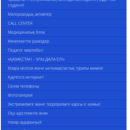
студенті!
Материалдық активтер
CALL CENTER
Медициналық блок
Мемлекеттік рәміздер
Педагог мәртебесі
«ҚАЗАҚСТАН – ҰЛЫ ДАЛА ЕЛІ»
Өзара келісім және ынтымақтастық туралы мәміле
Қаупіпсіз интернет
Сенім телефоны
Фотогалерея
Экстремизмге және терроризмге қарсы іс-қимыл
Оқу-әдістемелік өнім
Назар аударыңыз!