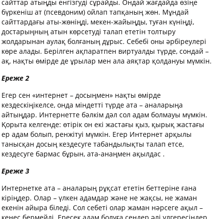
сайттар атыңды енгізгуді сұрайды. Ондай жағдайда өзіңе
бүркеніш ат (псевдоним) ойлап тапқаның жөн. Мұндай
сайттардағы аты-жөніңді, мекен-жайыңды, туған күніңді,
достарыңның атын көрсетуді талап ететін толтыру
жолдарынан аулақ болғаның дұрыс. Себебі оны әрбіреулері
көре алады. Берілген ақпаратпен виртуалды түрде, сондай –
ақ, нақты өмірде де ұрылар мен ала аяқтар қолдануы мүмкін.
Ереже 2
Егер сен «интернет – досыңмен» нақты өмірде
кездескіңікелсе, онда міндетті түрде ата – аналарыңа
айтыңдар. Интернетте бәлкім дәл сол адам болмауы мүмкін.
Қорыта келгенде: өтірік он екі жастағы қыз, қырық жастағы
ер адам болып, ренжітуі мүмкін. Егер Интернет арқылы
танысқан досың кездесуге табандылықты талап етсе,
кездесуге бармас бұрын, ата-анаңмен ақылдас .
Ереже 3
Интернетке ата – аналарың рұқсат ететін беттеріне ғана
кіріңдер. Олар – үлкен адамдар және не жақсы, не жаман
екенін айыра біледі. Сол себеті олар жаман нәрсеге ақыл –
кеңес бермейді. Ересек адам болуға сендер әлі үлгересіңдер.