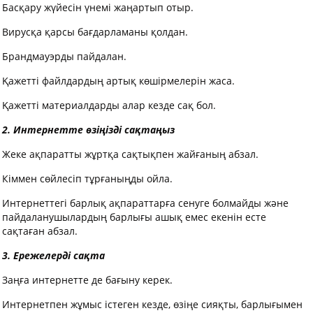
Басқару жүйесін үнемі жаңартып отыр.
Вирусқа қарсы бағдарламаны қолдан.
Брандмауэрды пайдалан.
Қажетті файлдардың артық көшірмелерін жаса.
Қажетті материалдарды алар кезде сақ бол.
2.
Интернетте өзіңізді сақтаңыз
Жеке ақпаратты жұртқа сақтықпен жайғаның абзал.
Кіммен сөйлесіп тұрғаныңды ойла.
Интернеттегі барлық ақпараттарға сенуге болмайды және
пайдаланушылардың барлығы ашық емес екенін есте
сақтаған абзал.
3.
Ережелерді сақта
Заңға интернетте де бағыну керек.
Интернетпен жұмыс істеген кезде, өзіңе сияқты, барлығымен