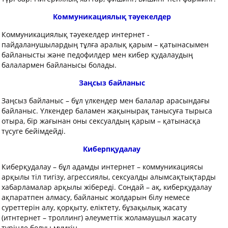
Коммуникациялық тәуекелдер
Коммуникациялық тәуекелдер интернет -
пайдаланушылардың тұлға аралық қарым – қатынасымен
байланысты және педофилдер мен кибер қудалаудың
балалармен байланысы болады.
Заңсыз байланыс
Заңсыз байланыс – бұл үлкендер мен балалар арасындағы
байланыс. Үлкендер баламен жақынырақ танысуға тырыса
отыра, бір жағынан оны сексуалдың қарым – қатынасқа
түсуге бейімдейді.
Киберпқудалау
Киберқудалау – бұл адамды интернет – коммуникациясы
арқылы тіл тигізу, агрессиялы, сексуалды алымсақтықтарды
хабарламалар арқылы жібереді. Сондай – ақ, киберқудалау
ақпаратпен алмасу, байланыс жолдарын білу немесе
суреттерін алу, қорқыту, еліктету, бұзақылық жасату
(итнтернет – троллинг) әлеуметтік жоламаушыл жасату
түрінде болуы мүмкін.