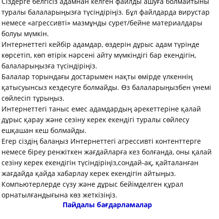
Сіздерге белгісіз адамнан келген файлды ашуға болмайтыны
туралы балаларыңызға түсіндіріңіз. Бұл файлдарда вирустар
немесе «агрессивті» мазмұнды сурет/бейне материалдары
болуы мүмкін.
Интернеттегі кейбір адамдар, өздерін дұрыс адам түрінде
көрсетіп, көп өтірік нәрсені айту мүмкіндігі бар екендігін,
балаларыңызға түсіндіріңіз.
Балалар торындағы достарымен нақты өмірде үлкеннің
қатысуынсыз кездесуге болмайды. Өз балаларыңызбен үнемі
сөйлесіп тұрыңыз.
Интернеттегі таныс емес адамдардың әрекеттеріне қалай
дұрыс қарау және сезіну керек екендігі туралы сөйлесу
ешқашан кеш болмайды.
Егер сіздің балаңыз Интернеттегі агрессивті контенттерге
немесе біреу ренжіткен жағдайларға кез болғанда, оны қалай
сезіну керек екендігін түсіндіріңіз,сондай-ақ, қайталанған
жағдайда қайда хабарлау керек екендігін айтыңыз.
Компьютерлерде сүзу және дұрыс бейімделген құрал
орнатылғандығына көз жеткiзiңiз.
Пайдалы бағдарламалар