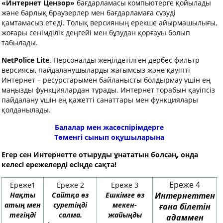
«Интернет Цензор»
бағдарламасы компьютерге қойылады
және барлық браузерлер мен бағдарламаға сүзуді
қамтамасыз етеді. Толық версияның ерекше айырмашылығы,
жоғары сенімділік деңгейі мен бұзудан қорғауы болып
табылады.
NetPolice Lite
. Персоналды жеңілдетілген дербес фильтр
версиясы, пайдаланушыларды жағымсыз және қауіпті
Интернет – ресурстарымен байланысты болдырмау үшін ең
маңызды функциялардан тұрады. Интернет торабын қауіпсіз
пайдалану үшін ең қажетті санаттары мен функциялары
қолданылады.
Балалар мен жасөспірімдерге
Төменгі сынып оқушыларына
Егер сен Интернетте отыруды ұнататын болсаң, онда
келесі ережелерді есіңде сақта!
Ереже 4
Ереже1
Ереже 2
Ереже 3
Нақты
Сайтқа өз
Ешкімге өз
Интернеттен
атың мен
суретіңді
мекен-
ғана білетін
тегіңді
салма
.
жайыңды
адаммен