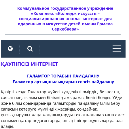
Коммунальное государственное учреждение
«Комплекс «Колледж искусств –
специализированная школа - интернат для
одаренных в искусстве детей имени Ермека
Серкебаева»
мен
ҚАУПІПСІЗ ИНТЕРНЕТ
ҒАЛАМТОР ТОРАБЫН ПАЙДАЛАНУ
Ғаламтор артықшылықтарын сөзсіз пайдалану
Қазіргі кезде Ғаламтор жүйесі күнделікті өмірдің, бизнестің,
саясаттың, ғылым мен білімнің ажырамас бөлігі болды. Үйде
және білім орындарында ғаламторды пайдалану білім беру
сапасын көтеруге мүмкіндік жасайды, сондай-ақ,
қызықтырушы жаңа жаңалықтарды тек ата-аналар ғана емес,
сонымен қатар педагогтар да, оның ішінде оқушылар да ала
алады.