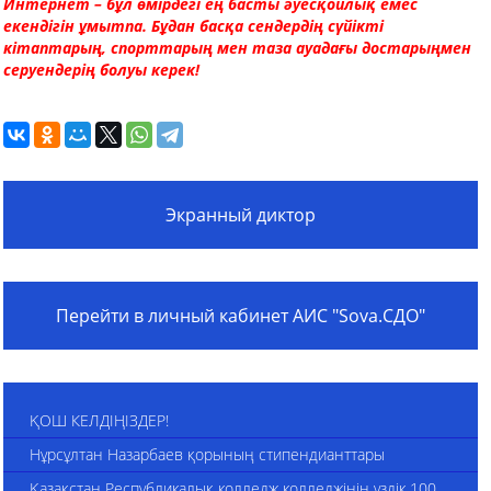
Интернет – бұл өмірдегі ең басты әуесқойлық емес
екендігін ұмытпа. Бұдан басқа сендердің сүйікті
кітаптарың, спорттарың мен таза ауадағы достарыңмен
серуендерің болуы керек!
Экранный диктор
Перейти в личный кабинет АИС "Sova.СДО"
ҚОШ КЕЛДІҢІЗДЕР!
Нұрсұлтан Назарбаев қорының стипендианттары
Қазақстан Республикалық колледж колледжінің үздік 100