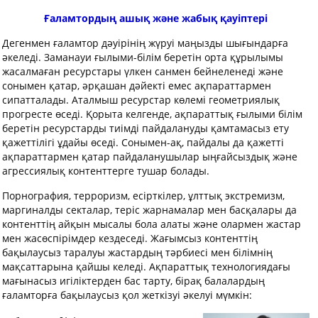
Ғаламтордың ашық және жабық қауіптері
Дегенмен ғаламтор дәуiрінің жүруі маңызды шығындарға
әкеледі. Заманауи ғылыми-білім беретін орта құрылымы
жасалмаған ресурстары үлкен санмен бейнеленедi және
сонымен қатар, әрқашан дәйектi емес ақпараттармен
сипатталады. Аталмыш ресурстар көлемі геометриялық
прогресте өседі. Қорыта келгенде, ақпараттық ғылыми бiлiм
беретiн ресурстарды тиiмдi пайдалануды қамтамасыз ету
қажеттiлiгі ұдайы өседi. Сонымен-ақ, пайдалы да қажетті
ақпараттармен қатар пайдаланушылар ыңғайсыздық және
агрессиялық контенттерге тушар болады.
Порнография, терроризм, есірткілер, ұлттық экстремизм,
маргиналды секталар, теріс жарнамалар мен басқалары да
контенттің айқын мысалы бола алаты және олармен жастар
мен жасөспірімдер кездеседі. Жағымсыз контенттiң
бақылаусыз таралуы жастардың тәрбиесi мен бiлiмнiң
мақсаттарына қайшы келедi. Ақпараттық технологиядағы
мағынасыз игiлiктерден бас тарту, бiрақ балалардың
ғаламторға бақылаусыз қол жеткiзуі әкелуі мүмкiн: