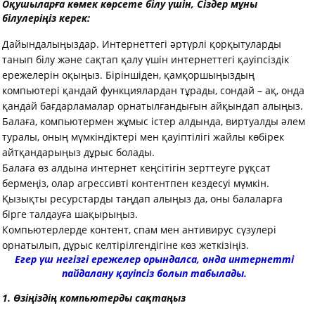
Оқушыларға көмек көрсете білу үшін, Сіздер мұны
білулеріңіз керек:
Дайындалыңыздар. Интернеттегі әртүрлі қорқытуларды
танып білу және сақтап қалу үшін интернеттегі қауіпсіздік
ережелерін оқыңыз. Біріншіден, қамқоршыңыздың
компьютері қандай функциялардан тұрады, сондай – ақ, онда
қандай бағдарламалар орнатылғандығын айқындап алыңыз.
Балаға, компьютермен жұмыс істер алдында, виртуалды әлем
туралы, оның мүмкіндіктері мен қауіптілігі жайлы көбірек
айтқандарыңыз дұрыс болады.
Балаға өз алдына интернет кеңсітігін зерттеуге рұқсат
бермеңiз, олар агрессивтi контентпен кездесуі мүмкін.
Қызықты ресурстарды таңдап алыңыз да, оны балаларға
бірге талдауға шақырыңыз.
Компьютерлерде контент, спам мен антивирус сүзулерi
орнатылып, дұрыс келтірілгендігіне көз жеткiзiңiз.
Егер үш негізгі ережелер орындалса, онда интернетті
пайдалану қауіпсіз болып табылады.
1. Өзіңіздің компьютерды сақтаңыз