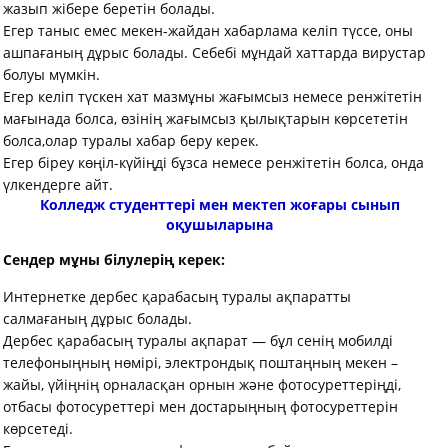
жазып жібере беретін болады.
Егер таныс емес мекен-жайдан хабарлама келіп түссе, оны
ашпағаның дұрыс болады. Себебі мұндай хаттарда вирустар
болуы мүмкін.
Егер келіп түскен хат мазмұны жағымсыз немесе ренжітетін
мағынада болса, өзінің жағымсыз қылықтарын көрсететін
болса,олар туралы хабар беру керек.
Егер біреу көңіл-күйіңді бұзса немесе ренжітетін болса, онда
үлкендерге айт.
Колледж студенттері мен мектеп жоғары сынып
оқушыларына
Сендер мұны білулерің керек:
Интернетке дербес қарабасың туралы ақпаратты
салмағаның дұрыс болады.
Дербес қарабасың туралы ақпарат — бұл сенің мобилді
телефоныңның нөмірі, электрондық поштаңның мекен –
жайы, үйіңнің орналасқан орнын және фотосуреттеріңді,
отбасы фотосуреттері мен достарыңның фотосуреттерін
көрсетеді.