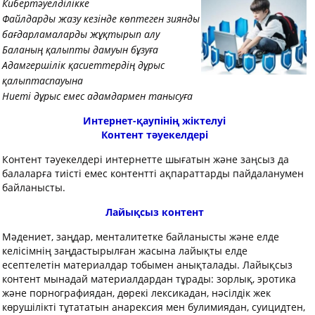
Кибертәуелділікке
Файлдарды жазу кезінде көптеген зиянды
бағдарламаларды жұқтырып алу
Баланың қалыпты дамуын бұзуға
Адамгершілік қасиеттердің дұрыс
қалыптаспауына
Ниеті дұрыс емес адамдармен танысуға
Интернет-қаупінің жіктелуі
Контент тәуекелдері
Контент тәуекелдері интернетте шығатын және заңсыз да
балаларға тиісті емес контентті ақпараттарды пайдаланумен
байланысты.
Лайықсыз контент
Мәдениет, заңдар, менталитетке байланысты және елде
келiсiмнiң заңдастырылған жасына лайықты елде
есептелетiн материалдар тобымен анықталады. Лайықсыз
контент мынадай материалдардан тұрады: зорлық, эротика
және порнографиядан, дөрекі лексикадан, нәсiлдiк жек
көрушiлiктi тұтататын анарексия мен булимиядан, суицидтен,