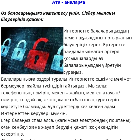
Ата - аналарға
Өз балаларыңызға көмектесу үшін, Сіздер мынаны
білулеріңіз қажет:
Интернетте балаларыңыздың
немен шұғылданып отырғанын
білулеріңіз керек. Ертеректе
пайдаланылмаған әртүрлі
қосымшаларды өз
балаларыңыздан үйретуін
сұраңыз.
Балаларыңызға өздері туралы Интернетте ешкімге мәлімет
бермеулері жайлы түсіндіріп айтыңыз . Мысалы:
телефонының нөмірін, мекен – жайын, мектеп атауын/
нөмірін, сондай-ақ, өзінің және отбасының суреттерін
көрсетуге болмайды. Бұл суреттерді кез келген адам
Интернеттен көрулері мүмкін.
Егер балаңыз спам алса, (жағымсыз электрондық поштаны),
оған сенбеуі және жауап берудің қажеті жоқ екендігін
ескертіңіз.