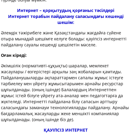
Интернет – қорқытудың қорғаныс тәсілдері
Интернет торабын пайдалану саласындағы кешенді
шешім:
Әлемдік тәжірибеге және Қазақстандағы жағдайға сүйене
отыра мынадай шешімге келуге болады: қауіпсіз интернетті
пайдалану сауалы кешенді шешілетін мәселе.
Оған кіреді:
Әкімшілік (нормативті-құқықты) шаралар, мемлекет
жасаулары / өзгерістері арқылы заң жобаларын қамтиды.
Пайдаланушыларды ақпараттармен сапалы жұмыс істеуге
тәрбиелеу мен үйрету жұмысытарымен арнайы ресурстар
шұғылданады. (оның ішінде) Балалардың Интернетпен
жұмыс істей білуге үйрету ата-аналар мен педагогтарға да
жүктеледі. Интернетті пайдалана білу сапасын арттыру
саласындағы заманауи технологияларды пайдалану. Арнайы
бағдарламалық жасауларды жеке меншікті компаниялар
шұғылданады. (оның ішінде біз де).
ҚАУІПСІЗ ИНТЕРНЕТ