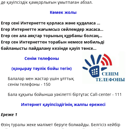
де қауіпсіздік қамқорлығын ұмытпаған абзал.
Көмек жолы
Егер сені Интернетте қорласа және қудаласа ...
Егер Интернетте жағымсыз сөйлемдер жасаса...
Егер сен ала аяқтар торының құрбаны болсаң...
Егер сен Интернеттен торабын немесе мобильді
байланысты пайдалану кезінде қауіп төнсе...
Сенім телефоны
(қоңырау тәулік бойы тегін)
Балалар мен жастар үшін ұлттық
сенім телефоны - 150
Бала құқығы бойынша уәкілетті біртұтас Call-center - 111
Интернет қауіпсіздігінің жалпы ережесі
Ереже 1
Өзің туралы жеке мәлімет беруге болмайды. Белгісіз кейбір