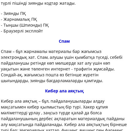
түрлi пiшiнді зиянды кодтар жатады.
- Зиянды ПҚ
- Жарнамалық ПҚ
- Тыңшы (Шпионды) ПҚ
- Браузерлі эксплойт
Спам
Спам – бұл жарнамалы материалы бар жағымсыз
электрондық хат. Спам, алушы үшін қымбатқа түседі, себебі
пайдаланушы ретінде көп мөлшерде хат алу үшін көп
уақытын және төленген интернет - трафигін жұмсайды.
Сондай-ақ, жағымсыз пошта өз бетінше жүретін
шығындарды, зиянды бағдарламаларды қамтиды.
Кибер ала аяқтық
Кибер ала аяқтық – бұл, пайдаланушыларды алдау
мақсатымен кибер қылмыстың бір түрі. Хакер құпия
мәліметтерді ұрлау , заңсыз түрде қалай да болса
пайдаланушының дербес ақпаратын материалдық пайданы
алу мақсатында пайдаланады. Кибер ала аяқтықтың бірнеше
түрі бар: Нигериялық хаттар, фишинг, вишинг пен фарминг.