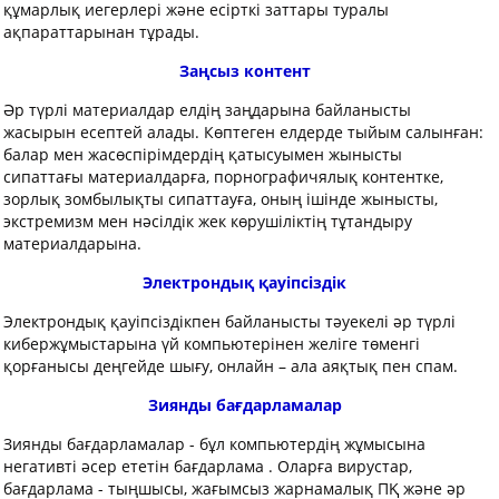
құмарлық иегерлерi және есiрткi заттары туралы
ақпараттарынан тұрады.
Заңсыз контент
Әр түрлi материалдар елдiң заңдарына байланысты
жасырын есептей алады. Көптеген елдерде тыйым салынған:
балар мен жасөспірімдердің қатысуымен жынысты
сипаттағы материалдарға, порнографичялық контентке,
зорлық зомбылықты сипаттауға, оның ішінде жынысты,
экстремизм мен нәсiлдiк жек көрушiлiктiң тұтандыру
материалдарына.
Электрондық қауіпсіздік
Электрондық қауiпсiздiкпен байланысты тәуекелі әр түрлi
кибержұмыстарына үй компьютерiнен желiге төменгi
қорғанысы деңгейде шығу, онлайн – ала аяқтық пен спам.
Зиянды бағдарламалар
Зиянды бағдарламалар - бұл компьютердiң жұмысына
негативтi әсер ететiн бағдарлама . Оларға вирустар,
бағдарлама - тыңшысы, жағымсыз жарнамалық ПҚ және әр