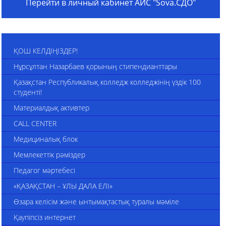
Перейти в личный кабинет АИС "Sova.СДО"
ҚОШ КЕЛДІҢІЗДЕР!
Нұрсұлтан Назарбаев қорының стипендианттары
Қазақстан Республикалық колледж колледжінің үздік 100
студенті!
Материалдық активтер
CALL CENTER
Медициналық блок
Мемлекеттік рәміздер
Педагог мәртебесі
«ҚАЗАҚСТАН – ҰЛЫ ДАЛА ЕЛІ»
Өзара келісім және ынтымақтастық туралы мәміле
Қаупіпсіз интернет