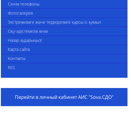
Сенім телефоны
Фотогалерея
Экстремизмге және терроризмге қарсы іс-қимыл
Оқу-әдістемелік өнім
Назар аударыңыз!
Карта сайта
Контакты
RSS
Перейти в личный кабинет АИС "Sova.СДО"