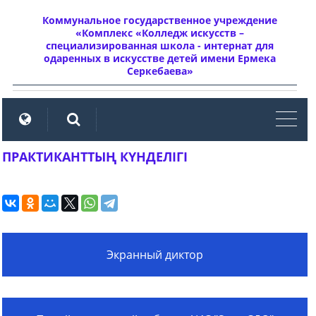
Коммунальное государственное учреждение
«Комплекс «Колледж искусств –
специализированная школа - интернат для
одаренных в искусстве детей имени Ермека
Серкебаева»
мен
ПРАКТИКАНТТЫҢ КҮНДЕЛІГІ
Экранный диктор