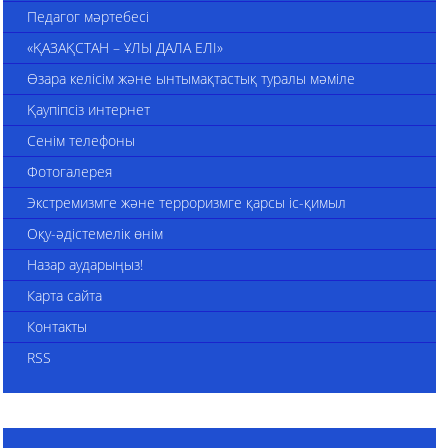
Педагог мәртебесі
«ҚАЗАҚСТАН – ҰЛЫ ДАЛА ЕЛІ»
Өзара келісім және ынтымақтастық туралы мәміле
Қаупіпсіз интернет
Сенім телефоны
Фотогалерея
Экстремизмге және терроризмге қарсы іс-қимыл
Оқу-әдістемелік өнім
Назар аударыңыз!
Карта сайта
Контакты
RSS