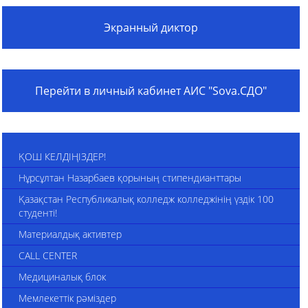
Экранный диктор
Перейти в личный кабинет АИС "Sova.СДО"
ҚОШ КЕЛДІҢІЗДЕР!
Нұрсұлтан Назарбаев қорының стипендианттары
Қазақстан Республикалық колледж колледжінің үздік 100
студенті!
Материалдық активтер
CALL CENTER
Медициналық блок
Мемлекеттік рәміздер