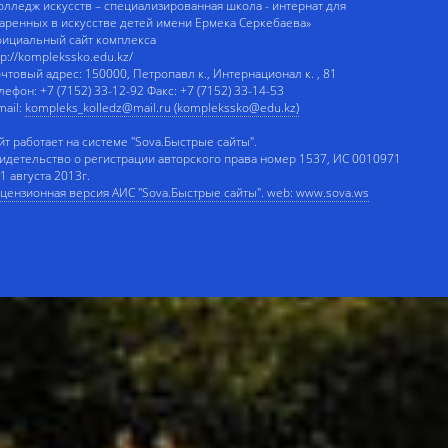
олледж искусств – специализированная школа - интернат для
аренных в искусстве детей имени Ермека Серкебаева»
ициальный сайт комплекса
tp://komplekssko.edu.kz/
чтовый адрес: 150000, Петропавл к., Интернационал к. , 81
лефон: +7 (7152) 33-12-92 Факс: +7 (7152) 33-14-53
mail:
kompleks_kolledz@mail.ru (komplekssko@edu.kz)
йт работает на системе "Sova.Быстрые сайты".
идетельство о регистрации авторского права номер 1537, ИС 0010971
 1 августа 2013г.
цензионная версия АИС "Sova.Быстрые сайты". web: www.sova.ws