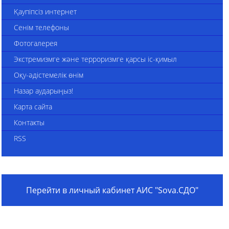
Қаупіпсіз интернет
Сенім телефоны
Фотогалерея
Экстремизмге және терроризмге қарсы іс-қимыл
Оқу-әдістемелік өнім
Назар аударыңыз!
Карта сайта
Контакты
RSS
Перейти в личный кабинет АИС "Sova.СДО"