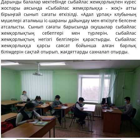
Дарынды балалар мектебінде сыбайлас жемқорлықпен күрес
жоспары аясында «Сыбайлас жемқорлыққа - жоқ!» атты
бірыңғай сынып сағаты өткізілді. «Адал ұрпақ» клубының
мүшелері аталмыш іс-шараны дайындау мен өткізуге белсене
атсалысты. Сынып сағаты барысында оқушылар сыбайлас
жемқорлықтың себептері мен түрлерін, сыбайлас
жемқорлықтың негізгі белгілерін қарастырды. Сыбайлас
жемқорлыққа қарсы саясат бойынша алған барлық
білімдерін сақтай отырып, жағдяттарды сахналап отырды.