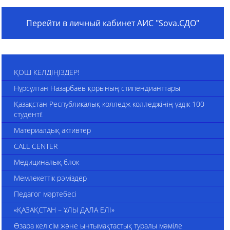
Перейти в личный кабинет АИС "Sova.СДО"
ҚОШ КЕЛДІҢІЗДЕР!
Нұрсұлтан Назарбаев қорының стипендианттары
Қазақстан Республикалық колледж колледжінің үздік 100
студенті!
Материалдық активтер
CALL CENTER
Медициналық блок
Мемлекеттік рәміздер
Педагог мәртебесі
«ҚАЗАҚСТАН – ҰЛЫ ДАЛА ЕЛІ»
Өзара келісім және ынтымақтастық туралы мәміле