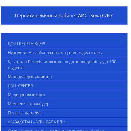
Перейти в личный кабинет АИС "Sova.СДО"
ҚОШ КЕЛДІҢІЗДЕР!
Нұрсұлтан Назарбаев қорының стипендианттары
Қазақстан Республикалық колледж колледжінің үздік 100
студенті!
Материалдық активтер
CALL CENTER
Медициналық блок
Мемлекеттік рәміздер
Педагог мәртебесі
«ҚАЗАҚСТАН – ҰЛЫ ДАЛА ЕЛІ»
Өзара келісім және ынтымақтастық туралы мәміле