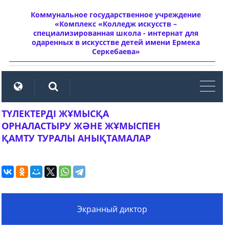
Коммунальное государственное учреждение
«Комплекс «Колледж искусств –
специализированная школа - интернат для
одаренных в искусстве детей имени Ермека
Серкебаева»
мен
ТҮЛЕКТЕРДІ ЖҰМЫСҚА
ОРНАЛАСТЫРУ ЖӘНЕ ЖҰМЫСПЕН
ҚАМТУ ТУРАЛЫ АНЫҚТАМАЛАР
Экранный диктор