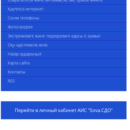
Қаупіпсіз интернет
Сенім телефоны
Фотогалерея
Экстремизмге және терроризмге қарсы іс-қимыл
Оқу-әдістемелік өнім
Назар аударыңыз!
Карта сайта
Контакты
RSS
Перейти в личный кабинет АИС "Sova.СДО"