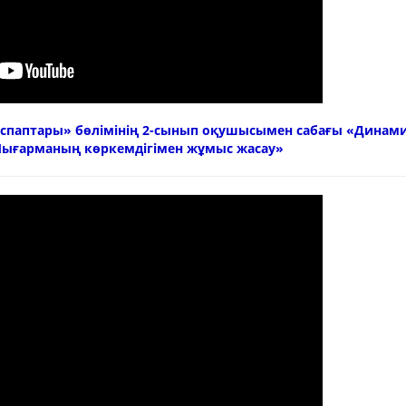
аспаптары» бөлімінің 2-сынып оқушысымен сабағы
«
Динам
 Шығарманың көркемдігімен жұмыс жасау
»