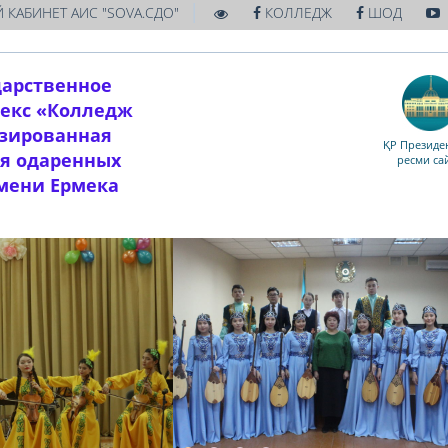
|
 КАБИНЕТ АИС "SOVA.СДО"
КОЛЛЕДЖ
ШОД
дарственное
екс «Колледж
изированная
ҚР Президен
ля одаренных
ресми са
имени Ермека