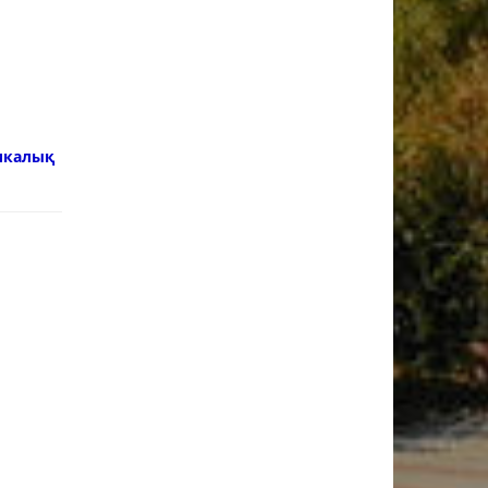
икалық