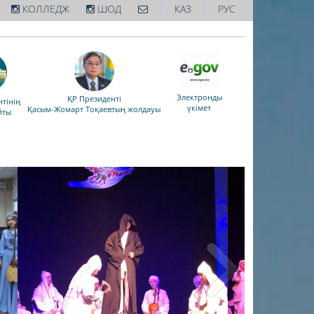
|
|
КОЛЛЕДЖ
ШОД
КАЗ
РУС
Электронды
ҚР Президенті
тінің
үкімет
Қасым-Жомарт Тоқаевтың жолдауы
йты