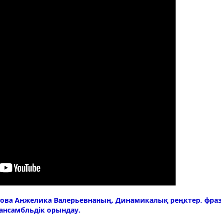
2024-2025 оқу жылына 
қ-техникалық база
жұмыс жоспары
алдық база
2025-2026 оқу жылы
қытушыларының сапалық
ге көмек
оқу жылына жылдық
пары
оқу жылына жылдық
пары
ова Анжелика Валерьевнаның. Динамикалық реңктер, фраз
ансамбльдік орындау.