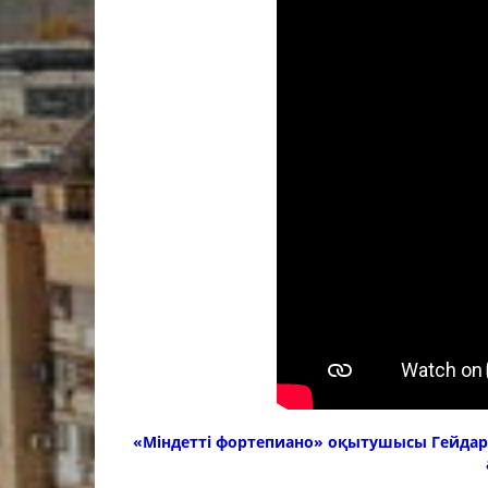
Материалды
Оқу-матери
Колледж о
құрамы
Студенттер
2025-2026 
жұмыс жос
2026-2027 
жұмыс жос
«Міндетті фортепиано» оқытушысы Гейдар