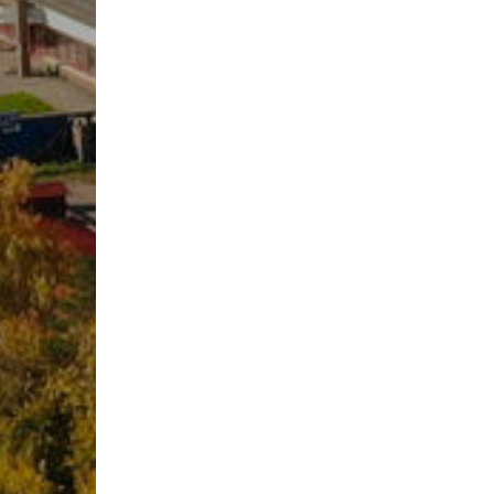
Материалды
Оқу-матери
Колледж о
құрамы
Студенттер
2025-2026 
жұмыс жос
2026-2027 
жұмыс жос