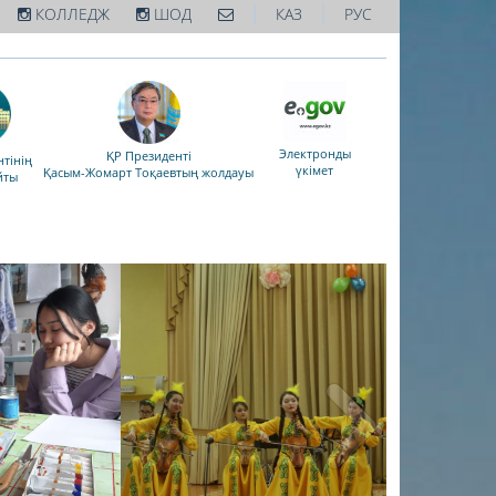
|
|
КОЛЛЕДЖ
ШОД
КАЗ
РУС
Электронды
ҚР Президенті
тінің
үкімет
Қасым-Жомарт Тоқаевтың жолдауы
йты