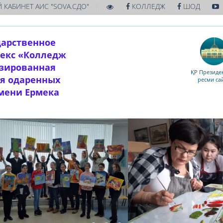
|
 КАБИНЕТ АИС "SOVA.СДО"
КОЛЛЕДЖ
ШОД
дарственное
екс «Колледж
изированная
ҚР Президен
ля одаренных
ресми са
имени Ермека