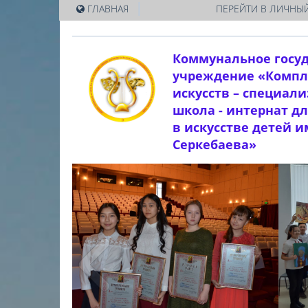
|
ГЛАВНАЯ
ПЕРЕЙТИ В ЛИЧНЫЙ
Коммунальное госу
учреждение «Компл
искусств – специал
школа - интернат д
в искусстве детей 
Серкебаева»