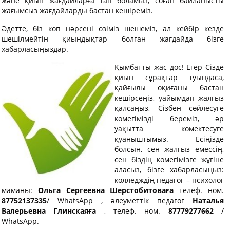
және қиын жағдайларға тап боламыз, соған байланысты
жағымсыз жағдайларды бастан кешіреміз.
Әдетте, біз көп нәрсені өзіміз шешеміз, ал кейбір кезде
шешілмейтін қиындықтар болған жағдайда бізге
хабарласыңыздар.
Қымбатты жас дос! Егер Сізде
қиын сұрақтар туындаса,
қайғылы оқиғаны бастан
кешірсеңіз, уайымдап жалғыз
қалсаңыз, Сізбен сөйлесуге
көмегімізді береміз, әр
уақытта көмектесуге
қуаныштымыз.
Есіңізде
болсын, сен жалғыз емессің,
сен біздің көмегімізге жұгіне
аласыз, бізге хабарласыңыз:
колледждің педагог – психолог
маманы:
Ольга Сергеевна Шерстобитоваға
телеф. ном.
87752137335
/ WhatsApp , әлеуметтік педагог
Наталья
Валерьевна Глинскаяға
, телеф. ном.
87779277662
/
WhatsApp.