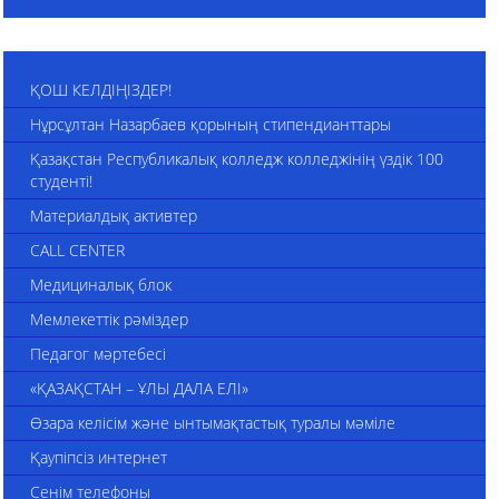
ҚОШ КЕЛДІҢІЗДЕР!
Нұрсұлтан Назарбаев қорының стипендианттары
Қазақстан Республикалық колледж колледжінің үздік 100
студенті!
Материалдық активтер
CALL CENTER
Медициналық блок
Мемлекеттік рәміздер
Педагог мәртебесі
«ҚАЗАҚСТАН – ҰЛЫ ДАЛА ЕЛІ»
Өзара келісім және ынтымақтастық туралы мәміле
Қаупіпсіз интернет
Сенім телефоны