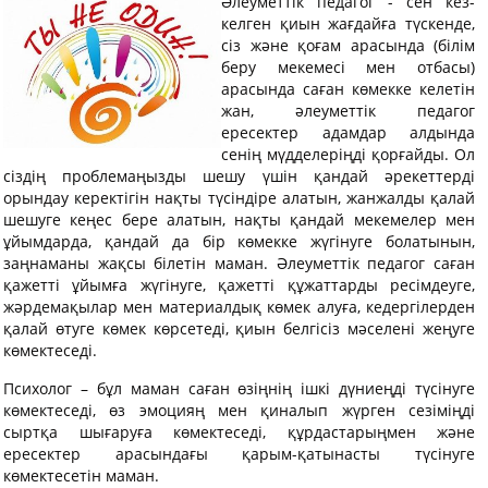
Әлеуметтік педагог - сен кез-
келген қиын жағдайға түскенде,
сіз және қоғам арасында (білім
беру мекемесі мен отбасы)
арасында саған көмекке келетін
жан, әлеуметтік педагог
ересектер адамдар алдында
сенің мүдделеріңді қорғайды. Ол
сіздің проблемаңызды шешу үшін қандай әрекеттерді
орындау керектігін нақты түсіндіре алатын, жанжалды қалай
шешуге кеңес бере алатын, нақты қандай мекемелер мен
ұйымдарда, қандай да бір көмекке жүгінуге болатынын,
заңнаманы жақсы білетін маман. Әлеуметтік педагог саған
қажетті ұйымға жүгінуге, қажетті құжаттарды ресімдеуге,
жәрдемақылар мен материалдық көмек алуға, кедергілерден
қалай өтуге көмек көрсетеді, қиын белгісіз мәселені жеңуге
көмектеседі.
Психолог – бұл маман саған өзіңнің ішкі дүниеңді түсінуге
көмектеседі, өз эмоцияң мен қиналып жүрген сезіміңді
сыртқа шығаруға көмектеседі, құрдастарыңмен және
ересектер арасындағы қарым-қатынасты түсінуге
көмектесетін маман.