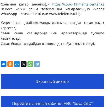
Сонымен қатар анонимдік
https://covid-19.mentalcenter.kz
немесе «150» сенім телефонына хабарласыңыз (через
WhatsApp +77081060810 или www.telefon150.kz).
Кеңесші сенің хабарламаңды жақсылап тыңдап саған көмек
көрсетеді.
Саған сенің сезімдеріңіз бен әрекеттеріңізді түсінуге
көмектеседі.
Саған болған жағдайдан өз жолыңды табуға көмектеседі.
Экранный диктор
Перейти в личный кабинет АИС "Sova.СДО"