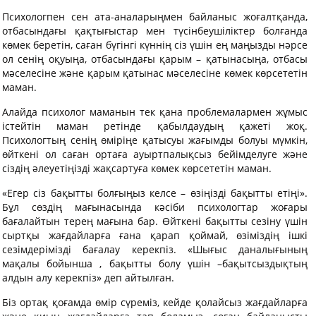
Психологпен сен ата-аналарыңмен байланыс жоғалтқанда,
отбасындағы қақтығыстар мен түсінбеушіліктер болғанда
көмек беретін, саған бүгінгі күннің сіз үшін ең маңызды нәрсе
ол сенің оқуыңа, отбасындағы қарым – қатынасыңа, отбасы
мәселесіне және қарым қатынас мәселесіне көмек көрсететін
маман.
Алайда психолог маманын тек қана проблемалармен жұмыс
істейтін маман ретінде қабылдаудың қажеті жоқ.
Психологтың сенің өміріңе қатысуы жағымды болуы мүмкін,
өйткені ол саған ортаға ауыртпалықсыз бейімделуге және
сіздің әлеуетіңізді жақсартуға көмек көрсететін маман.
«Егер сіз бақытты болғыңыз келсе – өзіңізді бақытты етіңі».
Бұл сөздің мағынасында кәсіби психологтар жоғары
бағалайтын терең мағына бар. Өйткені бақытты сезіну үшін
сыртқы жағдайларға ғана қарап қоймай, өзіміздің ішкі
сезімдерімізді бағалау керекпіз. «Шығыс даналығының
мақалы бойынша , бақытты болу үшін –бақытсыздықтың
алдын алу керекпіз» деп айтылған.
Біз ортақ қоғамда өмір сүреміз, кейде қолайсыз жағдайларға