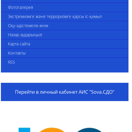
Фотогалерея
Экстремизмге және терроризмге қарсы іс-қимыл
Оқу-әдістемелік өнім
Назар аударыңыз!
Карта сайта
Контакты
RSS
Перейти в личный кабинет АИС "Sova.СДО"