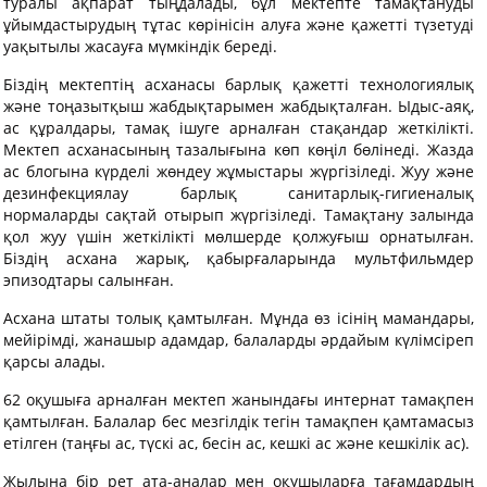
туралы ақпарат тыңдалады, бұл мектепте тамақтануды
ұйымдастырудың тұтас көрінісін алуға және қажетті түзетуді
уақытылы жасауға мүмкіндік береді.
Біздің мектептің асханасы барлық қажетті технологиялық
және тоңазытқыш жабдықтарымен жабдықталған. Ыдыс-аяқ,
ас құралдары, тамақ ішуге арналған стақандар жеткілікті.
Мектеп асханасының тазалығына көп көңіл бөлінеді. Жазда
ас блогына күрделі жөндеу жұмыстары жүргізіледі. Жуу және
дезинфекциялау барлық санитарлық-гигиеналық
нормаларды сақтай отырып жүргізіледі. Тамақтану залында
қол жуу үшін жеткілікті мөлшерде қолжуғыш орнатылған.
Біздің асхана жарық, қабырғаларында мультфильмдер
эпизодтары салынған.
Асхана штаты толық қамтылған. Мұнда өз ісінің мамандары,
мейірімді, жанашыр адамдар, балаларды әрдайым күлімсіреп
қарсы алады.
62 оқушыға арналған мектеп жанындағы интернат тамақпен
қамтылған. Балалар бес мезгілдік тегін тамақпен қамтамасыз
етілген (таңғы ас, түскі ас, бесін ас, кешкі ас және кешкілік ас).
Жылына бір рет ата-аналар мен оқушыларға тағамдардың