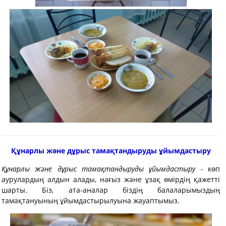
Құнарлы және дұрыс тамақтандыруды ұйымдастыру
Құнарлы және дұрыс тамақтандыруды ұйымдастыру -
көп
аурулардың алдын алады, нағыз және ұзақ өмірдің қажетті
шарты. Біз, ата-аналар біздің балаларымыздың
тамақтануының ұйымдастырылуына жауаптымыз.