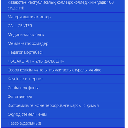
Қазақстан Республикалық колледж колледжінің үздік 100
студенті!
Материалдық активтер
CALL CENTER
Медициналық блок
Мемлекеттік рәміздер
Педагог мәртебесі
«ҚАЗАҚСТАН – ҰЛЫ ДАЛА ЕЛІ»
Өзара келісім және ынтымақтастық туралы мәміле
Қаупіпсіз интернет
Сенім телефоны
Фотогалерея
Экстремизмге және терроризмге қарсы іс-қимыл
Оқу-әдістемелік өнім
Назар аударыңыз!