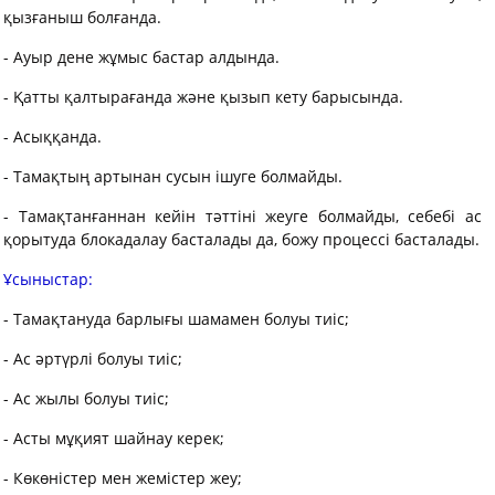
қызғаныш болғанда.
- Ауыр дене жұмыс бастар алдында.
- Қатты қалтырағанда және қызып кету барысында.
- Асыққанда.
- Тамақтың артынан сусын ішуге болмайды.
- Тамақтанғаннан кейін тәттіні жеуге болмайды, себебі ас
қорытуда блокадалау басталады да, божу процессі басталады.
Ұсыныстар:
- Тамақтануда барлығы шамамен болуы тиіс;
- Ас әртүрлі болуы тиіс;
- Ас жылы болуы тиіс;
- Асты мұқият шайнау керек;
- Көкөністер мен жемістер жеу;