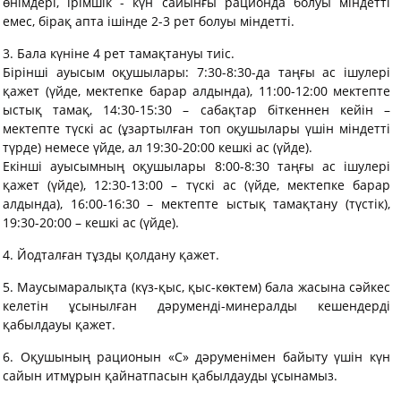
өнімдері, ірімшік - күн сайынғы рационда болуы міндетті
емес, бірақ апта ішінде 2-3 рет болуы міндетті.
3. Бала күніне 4 рет тамақтануы тиіс.
Бірінші ауысым оқушылары: 7:30-8:30-да таңғы ас ішулері
қажет (үйде, мектепке барар алдында), 11:00-12:00 мектепте
ыстық тамақ, 14:30-15:30 – сабақтар біткеннен кейін –
мектепте түскі ас (ұзартылған топ оқушылары үшін міндетті
түрде) немесе үйде, ал 19:30-20:00 кешкі ас (үйде).
Екінші ауысымның оқушылары 8:00-8:30 таңғы ас ішулері
қажет (үйде), 12:30-13:00 – түскі ас (үйде, мектепке барар
алдында), 16:00-16:30 – мектепте ыстық тамақтану (түстік),
19:30-20:00 – кешкі ас (үйде).
4. Йодталған тұзды қолдану қажет.
5. Маусымаралықта (күз-қыс, қыс-көктем) бала жасына сәйкес
келетін ұсынылған дәруменді-минералды кешендерді
қабылдауы қажет.
6. Оқушының рационын «С» дәруменімен байыту үшін күн
сайын итмұрын қайнатпасын қабылдауды ұсынамыз.