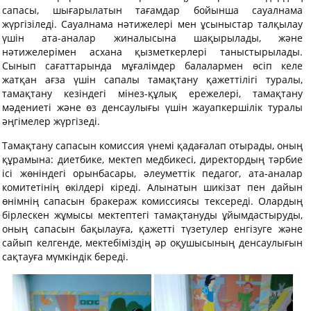
сапасы, шығарылатын тағамдар бойынша сауалнама
жүргізіледі. Сауалнама нәтижелері мен ұсыныстар талқылау
үшін ата-аналар жиналысына шақырылады, және
нәтижелерімен асхана қызметкерлері таныстырылады.
Сынып сағаттарында мұғалімдер балалармен өсіп келе
жатқан ағза үшін сапалы тамақтану қажеттілігі туралы,
тамақтану кезіндегі мінез-құлық ережелері, тамақтану
мәдениеті және өз денсаулығы үшін жауапкершілік туралы
әңгімелер жүргізеді.
Тамақтану сапасын комиссия үнемі қадағалап отырады, оның
құрамына: диетбике, мектеп медбикесі, директордың тәрбие
ісі жөніндегі орынбасары, әлеуметтік педагог, ата-аналар
комитетінің өкілдері кіреді. Алынатын шикізат пен дайын
өнімнің сапасын бракераж комиссиясы тексереді. Олардың
бірлескен жұмысы мектептегі тамақтануды ұйымдастыруды,
оның сапасын бақылауға, қажетті түзетулер енгізуге және
сайып келгенде, мектебіміздің әр оқушысының денсаулығын
сақтауға мүмкіндік береді.