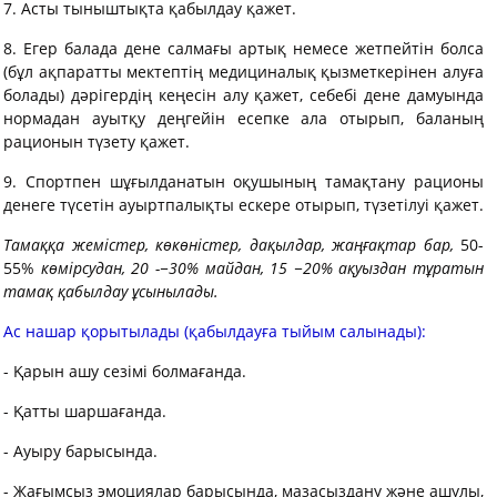
7. Асты тыныштықта қабылдау қажет.
8. Егер балада дене салмағы артық немесе жетпейтін болса
(бұл ақпаратты мектептің медициналық қызметкерінен алуға
болады) дәрігердің кеңесін алу қажет, себебі дене дамуында
нормадан ауытқу деңгейін есепке ала отырып, баланың
рационын түзету қажет.
9. Спортпен шұғылданатын оқушының тамақтану рационы
денеге түсетін ауыртпалықты ескере отырып, түзетілуі қажет.
Тамаққа жемістер, көкөністер, дақылдар, жаңғақтар бар,
50-
55%
көмірсудан,
20
-
−30%
майдан,
15 −20%
ақуыздан тұратын
тамақ қабылдау ұсынылады.
Ас нашар қорытылады (қабылдауға тыйым салынады):
- Қарын ашу сезімі болмағанда.
- Қатты шаршағанда.
- Ауыру барысында.
- Жағымсыз эмоциялар барысында, мазасыздану және ашулы,