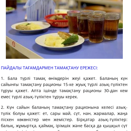
ПАЙДАЛЫ ТАҒАМДАРМЕН ТАМАҚТАНУ ЕРЕЖЕСІ:
1. Бала түрлі тамақ өнімдерін жеуі қажет. Баланың күн
сайынғы тамақтану рационы 15-ке жуық түрлі азық-түліктен
тұруы қажет. Апта ішінде тамақтану рационы 30-дан кем
емес түрлі азық-түліктен тұруы керек.
2. Күн сайын баланың тамақтану рационына келесі азық-
түлік болуы қажет: ет, сары май, сүт, нан, жармалар, жаңа
піскен көкөністер мен жемістер. Бірқатар азық-түліктер:
балық, жұмыртқа, қаймақ, ірімшік және басқа да қышқыл сүт