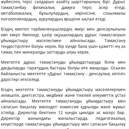
жүйесінің теріс салдарын азайту шарттарының бірі. Дұрыс
тамақтанбау физикалық дамуға теріс әсер етеді,
метаболикалық бұзылулардың көрінісіне, созылмалы
патологиялардың, аурулардың өршуіне ықпал етеді.
Біздің мектеп тәрбиеленушілердің өмірі мен денсаулығына
көп көңіл бөлінеді, қазір оқушылардың дұрыс тамақтануын
ұйымдастыру мәселесімен айналысады. Тамақтану
теңдестірілген болуы керек, бір күнде бала үшін қажетті ең аз
тамақ пен минералды заттарды алуы керек.
Мектепте дұрыс тамақтануды ұйымдастыруда білім мен
дағдыларды таратудың бастауы болуы өте маңызды. Осыған
байланысты мектепте «Дұрыс тамақтану - денсаулық кепілі»
дәрістері өткізіледі.
Біздің мектепте тамақтануды ұйымдастыру мәселелерімен
әкімшілік, диетсестра, медбике және тікелей әлеуметтік ұстаз
айналысады. Мектепте тамақтануды ұйымдастыру мен
сапасын бақылау жөніндегі комиссия құрылды және жұмыс
істейді. Директор бекіткен 12 күндік циклдік ас мәзірі бар.
Директор жанындағы жиналыстарда, педагогикалық
кеңестерде тамақтануды ұйымдастыру мен сапасын бақылау