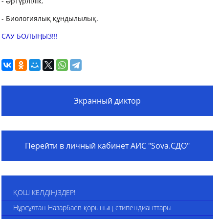
- Әртүрлілік.
- Биологиялық құндылылық.
САУ БОЛЫҢЫЗ!!!
Экранный диктор
Перейти в личный кабинет АИС "Sova.СДО"
ҚОШ КЕЛДІҢІЗДЕР!
Нұрсұлтан Назарбаев қорының стипендианттары