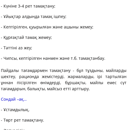
- Күніне 3-4 рет тамақтану;
- Ұйықтар алдында тамақ ішпеу;
- Кептірілген, қуырылған және ашыны жемеу;
- Құрғақтай тамақ жемеу;
- Тәттіні аз жеу;
- Чипсы, кептірілген нанмен және т.б. тамақтанбау.
Пайдалы тағамдармен тамақтану - бұл тұздыны, майларды
шектеу, рационда жемістерді, жармаларды, ірі тартылған
ұннан пісірілген өнімдерді, бұршақты, майлы емес сүт
тағамдарын, балықты, майсыз етті арттыру.
Сондай –ақ…
- Ұстамдылық.
- Төрт рет тамақтану.