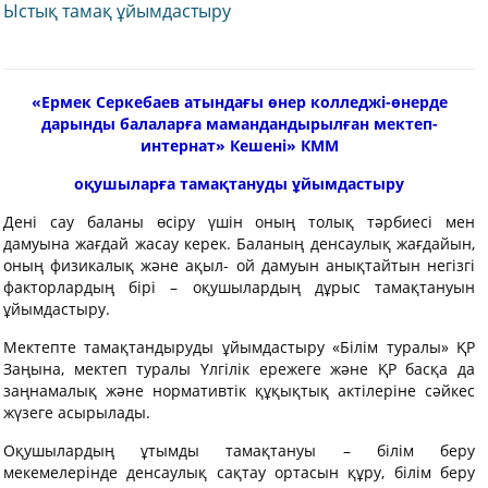
Ыстық тамақ ұйымдастыру
«
Ермек Серкебаев атындағы өнер колледжі-өнерде
дарынды балаларға мамандандырылған мектеп-
интернат» Кешені» КММ
оқушыларға тамақтануды ұйымдастыру
Дені сау баланы өсіру үшін оның толық тәрбиесі мен
дамуына жағдай жасау керек. Баланың денсаулық жағдайын,
оның физикалық және ақыл- ой дамуын анықтайтын негізгі
факторлардың бірі – оқушылардың дұрыс тамақтануын
ұйымдастыру.
Мектепте тамақтандыруды ұйымдастыру «Білім туралы» ҚР
Заңына, мектеп туралы Үлгілік ережеге және ҚР басқа да
заңнамалық және нормативтік құқықтық актілеріне сәйкес
жүзеге асырылады.
Оқушылардың ұтымды тамақтануы – білім беру
мекемелерінде денсаулық сақтау ортасын құру, білім беру