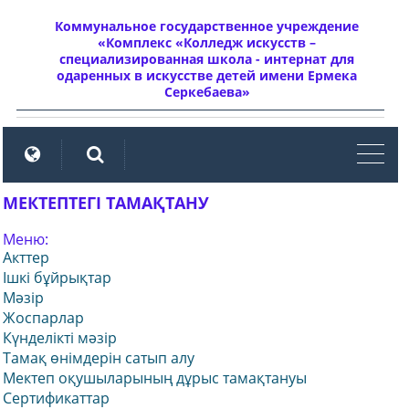
Коммунальное государственное учреждение
«Комплекс «Колледж искусств –
специализированная школа - интернат для
одаренных в искусстве детей имени Ермека
Серкебаева»
мен
МЕКТЕПТЕГІ ТАМАҚТАНУ
Меню:
Акттер
Ішкі бұйрықтар
Мәзір
Жоспарлар
Күнделікті мәзір
Тамақ өнімдерін сатып алу
Мектеп оқушыларының дұрыс тамақтануы
Сертификаттар