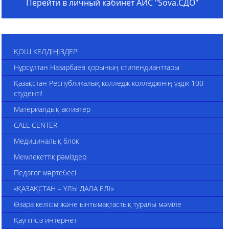
Перейти в личный кабинет АИС "Sova.СДО"
ҚОШ КЕЛДІҢІЗДЕР!
Нұрсұлтан Назарбаев қорының стипендианттары
Қазақстан Республикалық колледж колледжінің үздік 100
студенті!
Материалдық активтер
CALL CENTER
Медициналық блок
Мемлекеттік рәміздер
Педагог мәртебесі
«ҚАЗАҚСТАН – ҰЛЫ ДАЛА ЕЛІ»
Өзара келісім және ынтымақтастық туралы мәміле
Қаупіпсіз интернет