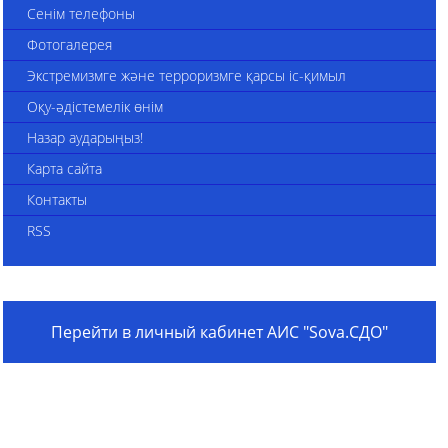
Сенім телефоны
Фотогалерея
Экстремизмге және терроризмге қарсы іс-қимыл
Оқу-әдістемелік өнім
Назар аударыңыз!
Карта сайта
Контакты
RSS
Перейти в личный кабинет АИС "Sova.СДО"