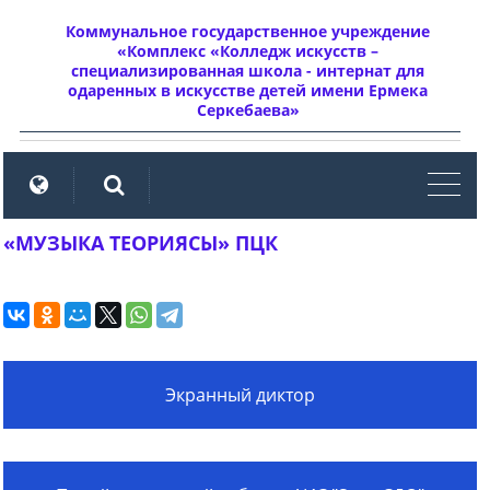
Коммунальное государственное учреждение
«Комплекс «Колледж искусств –
специализированная школа - интернат для
одаренных в искусстве детей имени Ермека
Серкебаева»
мен
«МУЗЫКА ТЕОРИЯСЫ» ПЦК
Экранный диктор