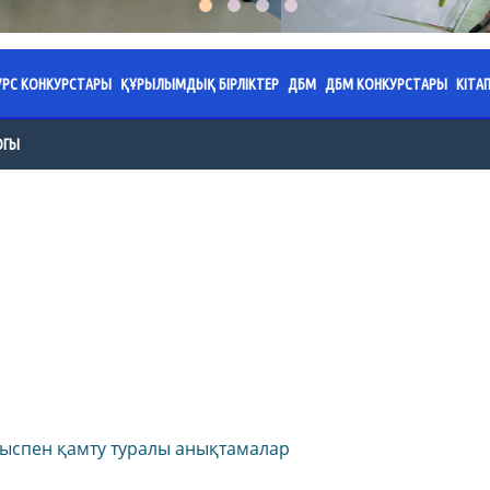
УРС КОНКУРСТАРЫ
ҚҰРЫЛЫМДЫҚ БІРЛІКТЕР
ДБМ
ДБМ КОНКУРСТАРЫ
КІТА
мшілігі
йрық. 2026.
«Міндетті фортепиано» ПЦК
Мамандандырылған ме
Ермека Серкебаев
Ж
ОГЫ
облыстық жас вока
оқу жылына жылдық
ежелері. 2026.
«Ішекті аспаптар» ПЦК
2023-2024 оқу жылына 
К
е
пары
жұмыс жоспары
«Жұлдыз» облысты
е
ежелері.
«Фортепиано» ПЦК
к
(бағыттары бойын
оқу жылына жылдық
2022-2023 оқу жылына 
Қ
орындау; теориялы
ы
тижелер
«Хорға дирижерлік ету» ПЦК
пары
жұмыс жоспары
п
жіне түсу
Бейнелеу өнерінен
ж
«Ән салу» ПЦК
оқу жылына жылдық
2021-2022 оқу жылына 
«Живописные гран
пары
жұмыс жоспары
Ат
(формат – көрнекі 
«Халық аспаптар» ПЦК
жіне түсу
кү
ы
оқу жылына жылдық
Кәсіптік бағдар беру ж
«Шекарасыз өнер
«Хореографиялық өнер» ПЦК
пары
К
жобаларының облы
жіне түсу
Бұйрықтар
м
«Кескіндеме» ПЦК
ін ұйымдастыру
ДБМ әкімшілігі
«Б
«Үрмелі және ұрмалы аспаптар» ПЦК
мыспен қамту туралы анықтамалар
андарының
 нормативті-құқықтық
ғы
ДБМ номативті-құқықты
Іс
«Музыка теориясы» ПЦК