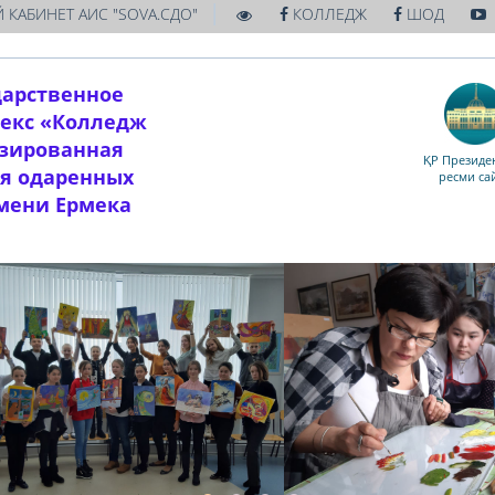
|
 КАБИНЕТ АИС "SOVA.СДО"
КОЛЛЕДЖ
ШОД
дарственное
екс «Колледж
изированная
ҚР Президен
ля одаренных
ресми са
имени Ермека