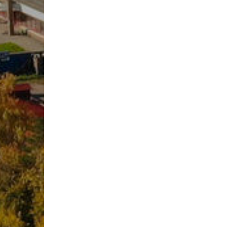
Материалды
Оқу-матери
Колледж о
құрамы
Студенттер
2025-2026 
жұмыс жос
2026-2027 
жұмыс жос