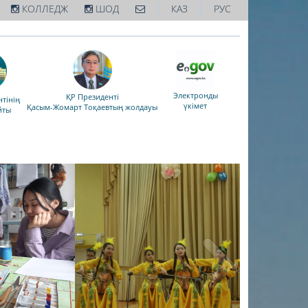
|
|
КОЛЛЕДЖ
ШОД
КАЗ
РУС
Электронды
ҚР Президенті
тінің
үкімет
Қасым-Жомарт Тоқаевтың жолдауы
йты