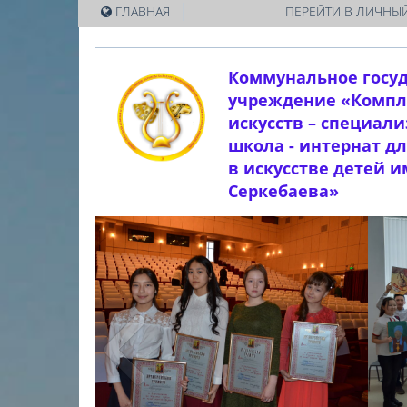
|
ГЛАВНАЯ
ПЕРЕЙТИ В ЛИЧНЫЙ
Коммунальное госу
учреждение «Компл
искусств – специал
школа - интернат д
в искусстве детей 
Серкебаева»