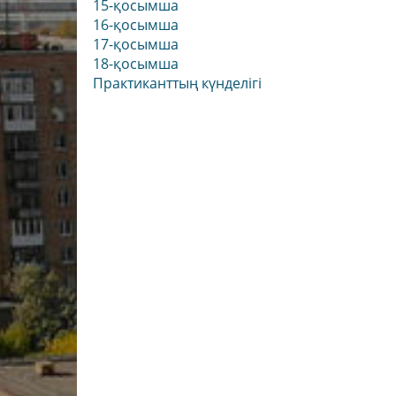
15-қосымша
«Кескіндеме» мамандығы
Колледжге түсу емтих
Ғылыми-әді
16-қосымша
нәтижелері/2024
17-қосымша
«Үрмелі және ұрмалы аспаптар»
Мемлекетті
18-қосымша
мамандығы
Колледжге түсу емтих
сатысы)
Практиканттың күнделігі
нәтижелері/2022
«Актерлік өнер» мамандығы
Өндірістік
Колледжге түсу емтих
жұмысқа ор
«Музыка теориясы» мамандығы
нәтижелері/2023
Колледж тә
Жастар ісі 
Психология
қолдау қызм
Кураторлар
Кәсіптік ба
Сыбайлас ж
қимыл
Кадрлық әл