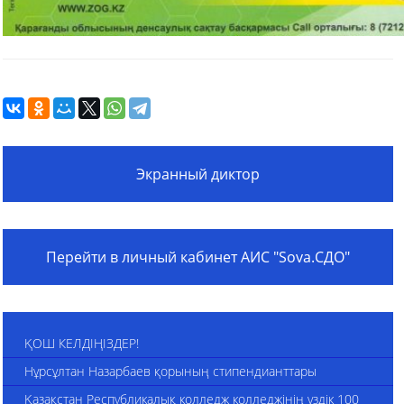
Экранный диктор
Перейти в личный кабинет АИС "Sova.СДО"
ҚОШ КЕЛДІҢІЗДЕР!
Нұрсұлтан Назарбаев қорының стипендианттары
Қазақстан Республикалық колледж колледжінің үздік 100