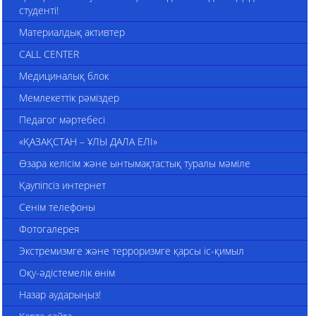
студенті!
Материалдық активтер
CALL CENTER
Медициналық блок
Мемлекеттік рәміздер
Педагог мәртебесі
«ҚАЗАҚСТАН – ҰЛЫ ДАЛА ЕЛІ»
Өзара келісім және ынтымақтастық туралы мәміле
Қаупіпсіз интернет
Сенім телефоны
Фотогалерея
Экстремизмге және терроризмге қарсы іс-қимыл
Оқу-әдістемелік өнім
Назар аударыңыз!