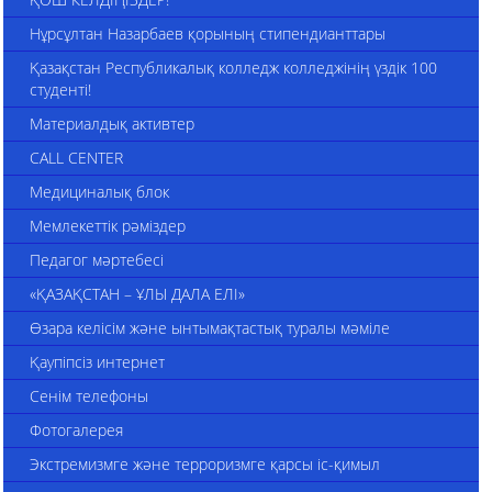
Нұрсұлтан Назарбаев қорының стипендианттары
Қазақстан Республикалық колледж колледжінің үздік 100
студенті!
Материалдық активтер
CALL CENTER
Медициналық блок
Мемлекеттік рәміздер
Педагог мәртебесі
«ҚАЗАҚСТАН – ҰЛЫ ДАЛА ЕЛІ»
Өзара келісім және ынтымақтастық туралы мәміле
Қаупіпсіз интернет
Сенім телефоны
Фотогалерея
Экстремизмге және терроризмге қарсы іс-қимыл