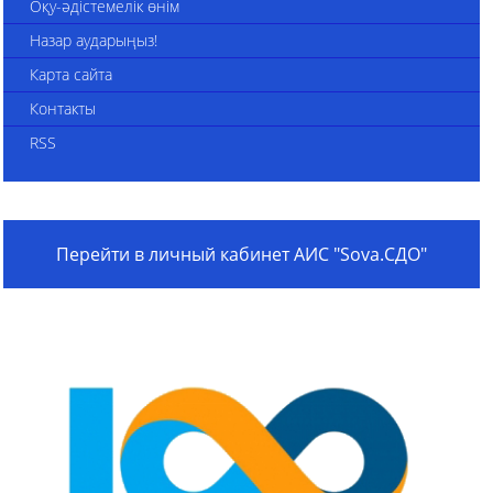
Оқу-әдістемелік өнім
Назар аударыңыз!
Карта сайта
Контакты
RSS
Перейти в личный кабинет АИС "Sova.СДО"