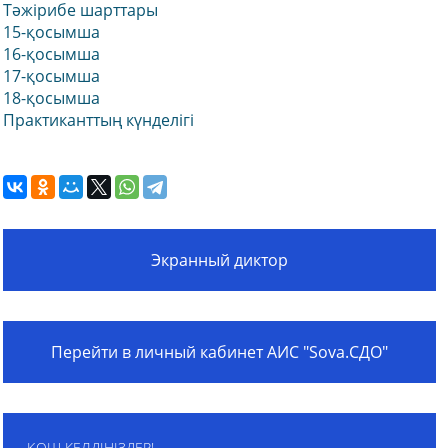
Тәжірибе шарттары
15-қосымша
16-қосымша
17-қосымша
18-қосымша
Практиканттың күнделігі
Экранный диктор
Перейти в личный кабинет АИС "Sova.СДО"
ҚОШ КЕЛДІҢІЗДЕР!