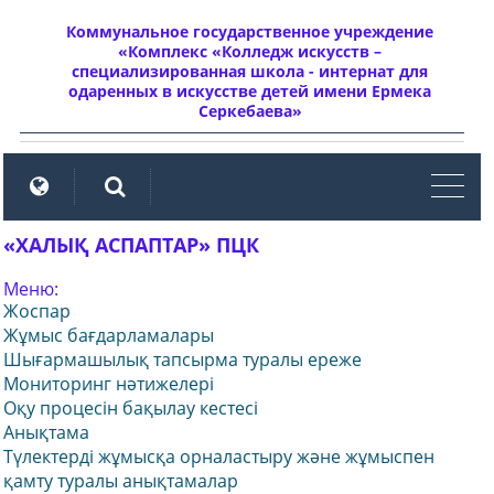
Коммунальное государственное учреждение
«Комплекс «Колледж искусств –
специализированная школа - интернат для
одаренных в искусстве детей имени Ермека
Серкебаева»
мен
«ХАЛЫҚ АСПАПТАР» ПЦК
Меню:
Жоспар
Жұмыс бағдарламалары
Шығармашылық тапсырма туралы ереже
Мониторинг нәтижелері
Оқу процесін бақылау кестесі
Анықтама
Түлектерді жұмысқа орналастыру және жұмыспен
қамту туралы анықтамалар