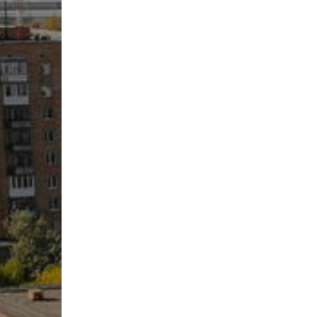
«Кескіндеме» мамандығы
Колледжге түсу емтих
Ғылыми-әді
нәтижелері/2024
«Үрмелі және ұрмалы аспаптар»
Мемлекетті
мамандығы
Колледжге түсу емтих
сатысы)
нәтижелері/2022
«Актерлік өнер» мамандығы
Өндірістік
Колледжге түсу емтих
жұмысқа ор
«Музыка теориясы» мамандығы
нәтижелері/2023
Колледж тә
Жастар ісі 
Психология
қолдау қызм
Кураторлар
Кәсіптік ба
Сыбайлас ж
қимыл
Кадрлық әл