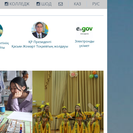
|
|
КОЛЛЕДЖ
ШОД
КАЗ
РУС
Электронды
ҚР Президенті
тінің
үкімет
Қасым-Жомарт Тоқаевтың жолдауы
йты