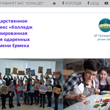
|
 КАБИНЕТ АИС "SOVA.СДО"
КОЛЛЕДЖ
ШОД
дарственное
екс «Колледж
изированная
ҚР Президен
ля одаренных
ресми са
имени Ермека