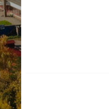
Материалды
Оқу-матери
Колледж о
құрамы
Студенттер
2025-2026 
жұмыс жос
2026-2027 
жұмыс жос