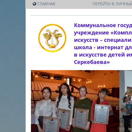
|
ГЛАВНАЯ
ПЕРЕЙТИ В ЛИЧНЫЙ
Коммунальное госу
учреждение «Компл
искусств – специал
школа - интернат д
в искусстве детей 
Серкебаева»