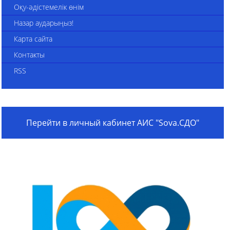
Оқу-әдістемелік өнім
Назар аударыңыз!
Карта сайта
Контакты
RSS
Перейти в личный кабинет АИС "Sova.СДО"