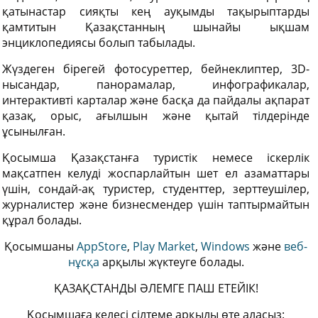
қатынастар сияқты кең ауқымды тақырыптарды
қамтитын Қазақстанның шынайы ықшам
энциклопедиясы болып табылады.
Жүздеген бірегей фотосуреттер, бейнеклиптер, 3D-
нысандар, панорамалар, инфографикалар,
интерактивті карталар және басқа да пайдалы ақпарат
қазақ, орыс, ағылшын және қытай тілдерінде
ұсынылған.
Қосымша Қазақстанға туристік немесе іскерлік
мақсатпен келуді жоспарлайтын шет ел азаматтары
үшін, сондай-ақ туристер, студенттер, зерттеушілер,
журналистер және бизнесмендер үшін таптырмайтын
құрал болады.
Қосымшаны
AppStore
,
Play Market
,
Windows
және
веб-
нұсқа
арқылы жүктеуге болады.
ҚАЗАҚСТАНДЫ ӘЛЕМГЕ ПАШ ЕТЕЙІК!
Қосымшаға келесі сілтеме арқылы өте аласыз: