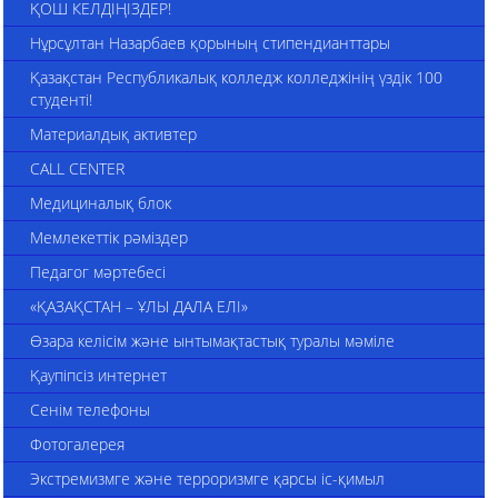
ҚОШ КЕЛДІҢІЗДЕР!
Нұрсұлтан Назарбаев қорының стипендианттары
Қазақстан Республикалық колледж колледжінің үздік 100
студенті!
Материалдық активтер
CALL CENTER
Медициналық блок
Мемлекеттік рәміздер
Педагог мәртебесі
«ҚАЗАҚСТАН – ҰЛЫ ДАЛА ЕЛІ»
Өзара келісім және ынтымақтастық туралы мәміле
Қаупіпсіз интернет
Сенім телефоны
Фотогалерея
Экстремизмге және терроризмге қарсы іс-қимыл