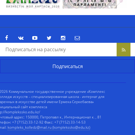
2026 Коммунальное государственное учреждение «Комплекс
олледж искусств – специализированная школа - интернат для
аренных в искусстве детей имени Ермека Серкебаева»
ициальный сайт комплекса
tp://komplekssko.edu.kz/
чтовый адрес: 150000, Петропавл к., Интернационал к. , 81
лефон: +7 (7152) 33-12-92 Факс: +7 (7152) 33-14-53
mail:
kompleks_kolledz@mail.ru (komplekssko@edu.kz)