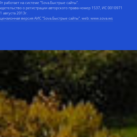
йт работает на системе "Sova.Быстрые сайты".
идетельство о регистрации авторского права номер 1537, ИС 0010971
 1 августа 2013г.
цензионная версия АИС "Sova.Быстрые сайты". web: www.sova.ws