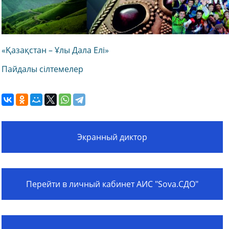
«Қазақстан – Ұлы Дала Елі»​
Пайдалы сілтемелер
Экранный диктор
Перейти в личный кабинет АИС "Sova.СДО"