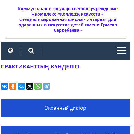
Коммунальное государственное учреждение
«Комплекс «Колледж искусств –
специализированная школа - интернат для
одаренных в искусстве детей имени Ермека
Серкебаева»
мен
ПРАКТИКАНТТЫҢ КҮНДЕЛІГІ
Экранный диктор