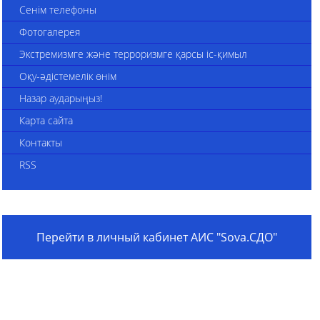
Сенім телефоны
Фотогалерея
Экстремизмге және терроризмге қарсы іс-қимыл
Оқу-әдістемелік өнім
Назар аударыңыз!
Карта сайта
Контакты
RSS
Перейти в личный кабинет АИС "Sova.СДО"