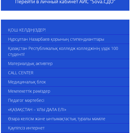
Перейти в личный кабинет АИС "Sova.СДО"
ҚОШ КЕЛДІҢІЗДЕР!
Нұрсұлтан Назарбаев қорының стипендианттары
Қазақстан Республикалық колледж колледжінің үздік 100
студенті!
Материалдық активтер
CALL CENTER
Медициналық блок
Мемлекеттік рәміздер
Педагог мәртебесі
«ҚАЗАҚСТАН – ҰЛЫ ДАЛА ЕЛІ»
Өзара келісім және ынтымақтастық туралы мәміле
Қаупіпсіз интернет