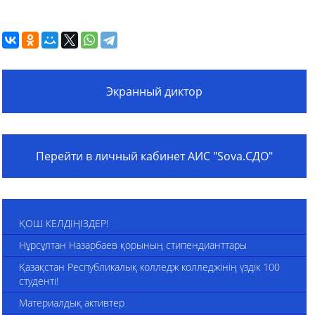
Экранный диктор
Перейти в личный кабинет АИС "Sova.СДО"
ҚОШ КЕЛДІҢІЗДЕР!
Нұрсұлтан Назарбаев қорының стипендианттары
Қазақстан Республикалық колледж колледжінің үздік 100
студенті!
Материалдық активтер