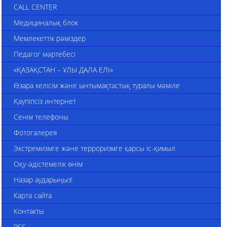
CALL CENTER
Медициналық блок
Мемлекеттік рәміздер
Педагог мәртебесі
«ҚАЗАҚСТАН – ҰЛЫ ДАЛА ЕЛІ»
Өзара келісім және ынтымақтастық туралы мәміле
Қаупіпсіз интернет
Сенім телефоны
Фотогалерея
Экстремизмге және терроризмге қарсы іс-қимыл
Оқу-әдістемелік өнім
Назар аударыңыз!
Карта сайта
Контакты
RSS