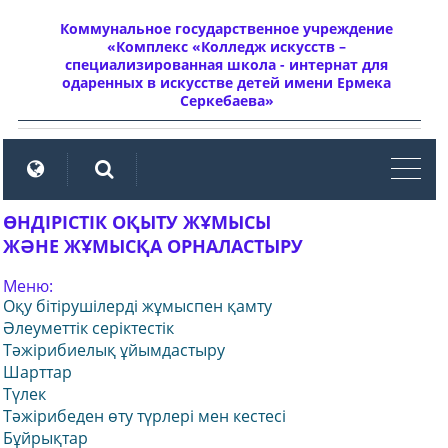
Коммунальное государственное учреждение
«Комплекс «Колледж искусств –
специализированная школа - интернат для
одаренных в искусстве детей имени Ермека
Серкебаева»
мен
ӨНДІРІСТІК ОҚЫТУ ЖҰМЫСЫ
ЖӘНЕ ЖҰМЫСҚА ОРНАЛАСТЫРУ
Меню:
Оқу бітірушілерді жұмыспен қамту
Әлеуметтік серіктестік
Тәжірибиелық ұйымдастыру
Шарттар
Түлек
Тәжірибеден өту түрлері мен кестесі
Бұйрықтар