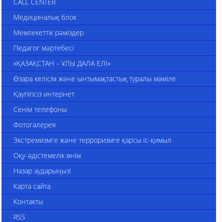
CALL CENTER
Медициналық блок
Мемлекеттік рәміздер
Педагог мәртебесі
«ҚАЗАҚСТАН – ҰЛЫ ДАЛА ЕЛІ»
Өзара келісім және ынтымақтастық туралы мәміле
Қаупіпсіз интернет
Сенім телефоны
Фотогалерея
Экстремизмге және терроризмге қарсы іс-қимыл
Оқу-әдістемелік өнім
Назар аударыңыз!
Карта сайта
Контакты
RSS