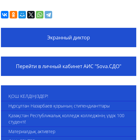
Экранный диктор
Перейти в личный кабинет АИС "Sova.СДО"
ҚОШ КЕЛДІҢІЗДЕР!
Нұрсұлтан Назарбаев қорының стипендианттары
Қазақстан Республикалық колледж колледжінің үздік 100
студенті!
Материалдық активтер