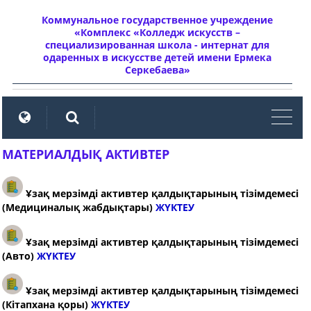
Коммунальное государственное учреждение
«Комплекс «Колледж искусств –
специализированная школа - интернат для
одаренных в искусстве детей имени Ермека
Серкебаева»
мен
МАТЕРИАЛДЫҚ АКТИВТЕР
Ұзақ мерзімді активтер қалдықтарының тізімдемесі
(Медициналық жабдықтары)
ЖҮКТЕУ
Ұзақ мерзімді активтер қалдықтарының тізімдемесі
(Авто)
ЖҮКТЕУ
Ұзақ мерзімді активтер қалдықтарының тізімдемесі
(Кітапхана қоры)
ЖҮКТЕУ