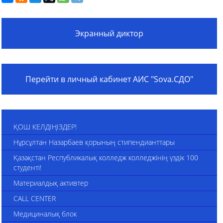
Экранный диктор
Перейти в личный кабинет АИС "Sova.СДО"
ҚОШ КЕЛДІҢІЗДЕР!
Нұрсұлтан Назарбаев қорының стипендианттары
Қазақстан Республикалық колледж колледжінің үздік 100
студенті!
Материалдық активтер
CALL CENTER
Медициналық блок