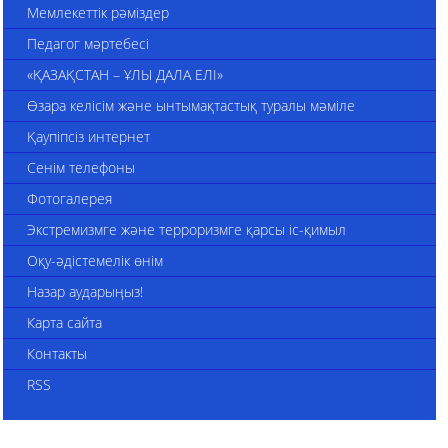
Мемлекеттік рәміздер
Педагог мәртебесі
«ҚАЗАҚСТАН – ҰЛЫ ДАЛА ЕЛІ»
Өзара келісім және ынтымақтастық туралы мәміле
Қаупіпсіз интернет
Сенім телефоны
Фотогалерея
Экстремизмге және терроризмге қарсы іс-қимыл
Оқу-әдістемелік өнім
Назар аударыңыз!
Карта сайта
Контакты
RSS