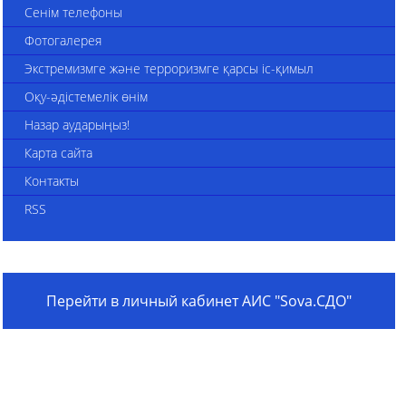
Сенім телефоны
Фотогалерея
Экстремизмге және терроризмге қарсы іс-қимыл
Оқу-әдістемелік өнім
Назар аударыңыз!
Карта сайта
Контакты
RSS
Перейти в личный кабинет АИС "Sova.СДО"