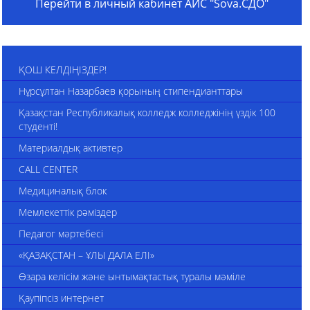
Перейти в личный кабинет АИС "Sova.СДО"
ҚОШ КЕЛДІҢІЗДЕР!
Нұрсұлтан Назарбаев қорының стипендианттары
Қазақстан Республикалық колледж колледжінің үздік 100
студенті!
Материалдық активтер
CALL CENTER
Медициналық блок
Мемлекеттік рәміздер
Педагог мәртебесі
«ҚАЗАҚСТАН – ҰЛЫ ДАЛА ЕЛІ»
Өзара келісім және ынтымақтастық туралы мәміле
Қаупіпсіз интернет