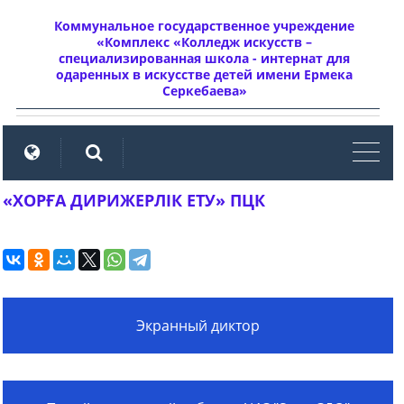
Коммунальное государственное учреждение
«Комплекс «Колледж искусств –
специализированная школа - интернат для
одаренных в искусстве детей имени Ермека
Серкебаева»
мен
«ХОРҒА ДИРИЖЕРЛІК ЕТУ» ПЦК
Экранный диктор