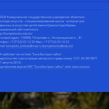
2026 Коммунальное государственное учреждение «Комплекс
олледж искусств – специализированная школа - интернат для
аренных в искусстве детей имени Ермека Серкебаева»
ициальный сайт комплекса
tp://komplekssko.edu.kz/
чтовый адрес: 150000, Петропавл к., Интернационал к. , 81
лефон: +7 (7152) 33-12-92 Факс: +7 (7152) 33-14-53
mail:
kompleks_kolledz@mail.ru (komplekssko@edu.kz)
йт работает на системе "Sova.Быстрые сайты".
идетельство о регистрации авторского права номер 1537, ИС 0010971
 1 августа 2013г.
цензионная версия АИС "Sova.Быстрые сайты". web: www.sova.ws