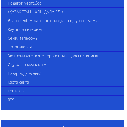
Педагог мәртебесі
«ҚАЗАҚСТАН – ҰЛЫ ДАЛА ЕЛІ»
Өзара келісім және ынтымақтастық туралы мәміле
Қаупіпсіз интернет
Сенім телефоны
Фотогалерея
Экстремизмге және терроризмге қарсы іс-қимыл
Оқу-әдістемелік өнім
Назар аударыңыз!
Карта сайта
Контакты
RSS