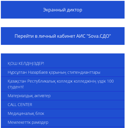
Экранный диктор
Перейти в личный кабинет АИС "Sova.СДО"
ҚОШ КЕЛДІҢІЗДЕР!
Нұрсұлтан Назарбаев қорының стипендианттары
Қазақстан Республикалық колледж колледжінің үздік 100
студенті!
Материалдық активтер
CALL CENTER
Медициналық блок
Мемлекеттік рәміздер