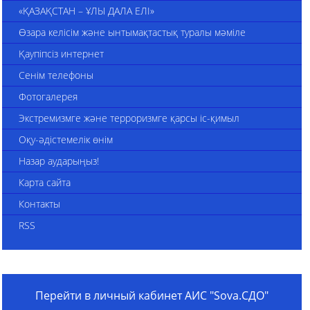
«ҚАЗАҚСТАН – ҰЛЫ ДАЛА ЕЛІ»
Өзара келісім және ынтымақтастық туралы мәміле
Қаупіпсіз интернет
Сенім телефоны
Фотогалерея
Экстремизмге және терроризмге қарсы іс-қимыл
Оқу-әдістемелік өнім
Назар аударыңыз!
Карта сайта
Контакты
RSS
Перейти в личный кабинет АИС "Sova.СДО"