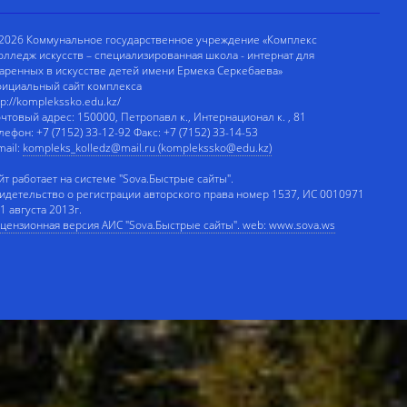
2026 Коммунальное государственное учреждение «Комплекс
олледж искусств – специализированная школа - интернат для
аренных в искусстве детей имени Ермека Серкебаева»
ициальный сайт комплекса
tp://komplekssko.edu.kz/
чтовый адрес: 150000, Петропавл к., Интернационал к. , 81
лефон: +7 (7152) 33-12-92 Факс: +7 (7152) 33-14-53
mail:
kompleks_kolledz@mail.ru (komplekssko@edu.kz)
йт работает на системе "Sova.Быстрые сайты".
идетельство о регистрации авторского права номер 1537, ИС 0010971
 1 августа 2013г.
цензионная версия АИС "Sova.Быстрые сайты". web: www.sova.ws