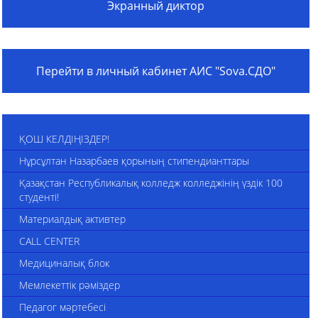
Экранный диктор
Перейти в личный кабинет АИС "Sova.СДО"
ҚОШ КЕЛДІҢІЗДЕР!
Нұрсұлтан Назарбаев қорының стипендианттары
Қазақстан Республикалық колледж колледжінің үздік 100
студенті!
Материалдық активтер
CALL CENTER
Медициналық блок
Мемлекеттік рәміздер
Педагог мәртебесі