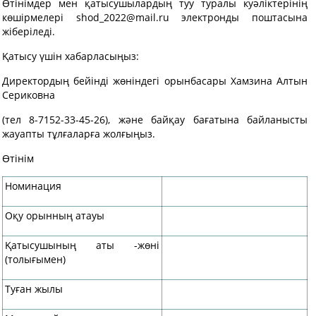
Өтінімдер мен қатысушылардың туу туралы куәліктерінің
көшірмелері shod_2022@mail.ru электронды поштасына
жіберіледі.
Қатысу үшін хабарласыңыз:
Директордың бейінді жөніндегі орынбасары Хамзина Алтын
Сериковна
(тел 8-7152-33-45-26), және байқау бағатына байланысты
жауапты тұлғаларға жолғыңыз.
Өтінім
Номинация
Оқу орынның атауы
Қатысушының аты -жөні
(толығымен)
Туған жылы