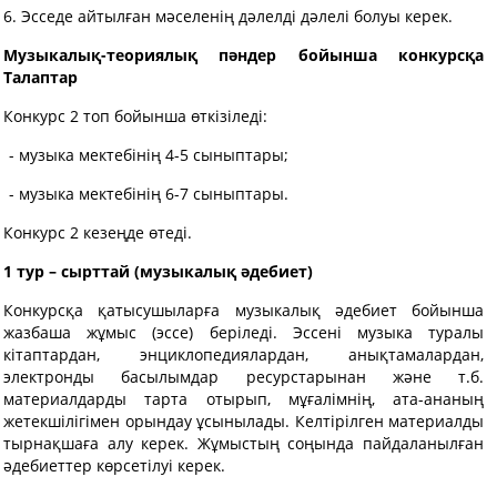
6. Эсседе айтылған мәселенің дәлелді дәлелі болуы керек.
Музыкалық-теориялық пәндер бойынша конкурсқа
Т
алаптар
Конкурс 2 топ бойынша өткізіледі:
- музыка мектебінің 4-5 сыныптары;
- музыка мектебінің 6-7 сыныптары.
Конкурс 2 кезеңде өтеді.
1 тур –
сырттай
(музыкал
ық әдебиет
)
Конкурсқа қатысушыларға музыкалық әдебиет бойынша
жазбаша жұмыс (эссе) беріледі. Эссені музыка туралы
кітаптардан, энциклопедиялардан, анықтамалардан,
электронды басылымдар ресурстарынан және т.б.
материалдарды тарта отырып, мұғалімнің, ата-ананың
жетекшілігімен орындау ұсынылады. Келтірілген материалды
тырнақшаға алу керек. Жұмыстың соңында пайдаланылған
әдебиеттер көрсетілуі керек.