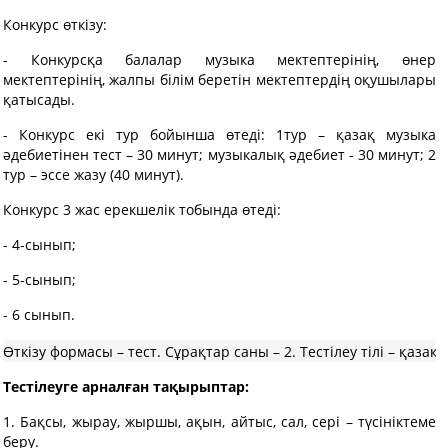
Конкурс өткізу:
- Конкурсқа балалар музыка мектептерінің, өнер
мектептерінің, жалпы білім беретін мектептердің оқушылары
қатысады.
- Конкурс екі тур бойынша өтеді: 1тур – қазақ музыка
әдебиетінен тест – 30 минут; музыкалық әдебиет - 30 минут; 2
тур – эссе жазу (40 минут).
Конкурс 3 жас ерекшелік тобында өтеді:
- 4-сынып;
- 5-сынып;
- 6 сынып.
Өткізу формасы – тест. Сұрақтар саны – 2. Тестілеу тілі – қазақ,
Тестілеуге арналған тақырыптар:
1. Бақсы, жырау, жыршы, ақын, айтыс, сал, сері – түсініктеме
беру.