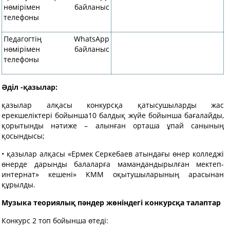
нөмірімен байланыс
телефоны
Педагогтің WhatsApp
нөмірімен байланыс
телефоны
Әділ -қазылар
:
қазылар алқасы конкурсқа қатысушыларды жас
ерекшеліктері бойынша10 балдық жүйе бойынша бағалайды,
қорытынды нәтиже – алынған орташа ұпай санының
қосындысы;
• қазылар алқасы «Ермек Серкебаев атындағы өнер колледжі
өнерде дарынды балаларға мамандандырылған мектеп-
интернат» кешені» КММ оқытушыларының арасынан
құрылды.
Музыка теориялық пәндер жөніндегі конкурсқа талаптар
Конкурс 2 топ бойынша өтеді: