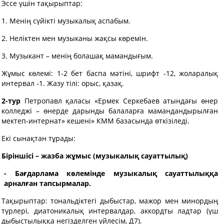
Эссе үшін тақырыптар:
1. Менің сүйікті музыкалық аспабым.
2. Неліктен мен музыканы жақсы көремін.
3. Музыкант – менің болашақ мамандығым.
Жұмыс көлемі: 1-2 бет баспа мәтіні, шрифт -12, жоларалық
интервал -1. Жазу тілі: орыс, қазақ.
2-тур
Петропавл қаласы «Ермек Серкебаев атындағы өнер
колледжі – өнерде дарынды балаларға мамандандырылған
мектеп-интернат» кешені» КММ базасында өткізіледі.
Екі сынақтан тұрады:
Біріншісі – жазба жұмыс (музыкалық сауаттылық)
- Бағдарлама көлемінде музыкалық сауаттылыққа
арналған тапсырмалар.
Тақырыптар: тональдіктегі дыбыстар, мажор мен минордың
түрлері, диатоникалық интервалдар, аккордты ладтар (үш
дыбыстылыққа негізделген үйлесім, Д7).