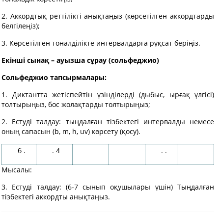
2. Аккордтық реттілікті анықтаңыз (көрсетілген аккордтарды
белгілеңіз);
3. Көрсетілген тоналділікте интервалдарға рұқсат беріңіз.
Екінші
сынақ
– ауызша сұрау (сольфеджио)
Сольфеджио тапсырмалары:
1. Диктантта жетіспейтін үзінділерді (дыбыс, ырғақ үлгісі)
толтырыңыз, бос жолақтарды толтырыңыз;
2. Естуді талдау: тыңдалған тізбектегі интервалды немесе
оның сапасын (b, m, h, uv) көрсету (қосу).
б .
. 4
. .
Мысалы:
3. Естуді талдау: (6-7 сынып оқушылары үшін) Тыңдалған
тізбектегі аккордты анықтаңыз.