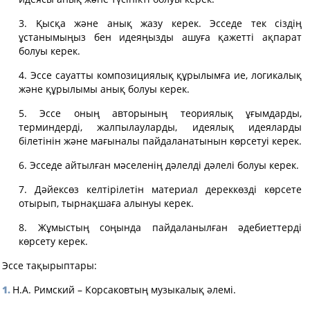
3. Қысқа және анық жазу керек. Эсседе тек сіздің
ұстанымыңыз бен идеяңызды ашуға қажетті ақпарат
болуы керек.
4. Эссе сауатты композициялық құрылымға ие, логикалық
және құрылымы анық болуы керек.
5. Эссе оның авторының теориялық ұғымдарды,
терминдерді, жалпылауларды, идеялық идеяларды
білетінін және мағыналы пайдаланатынын көрсетуі керек.
6. Эсседе айтылған мәселенің дәлелді дәлелі болуы керек.
7. Дәйексөз келтірілетін материал дереккөзді көрсете
отырып, тырнақшаға алынуы керек.
8. Жұмыстың соңында пайдаланылған әдебиеттерді
көрсету керек.
Эссе тақырыптары:
Н.А. Римский – Корсаковтың музыкалық әлемі.