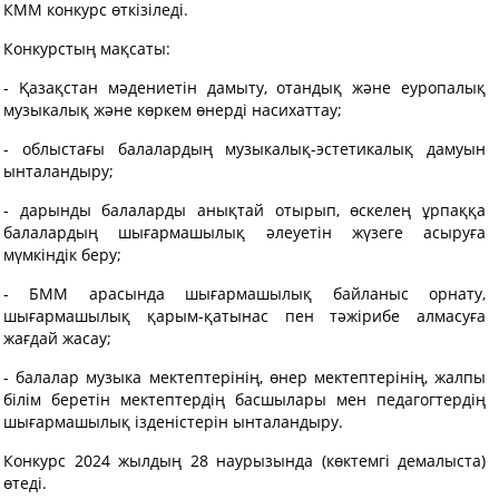
КММ конкурс өткізіледі.
Конкурстың мақсаты:
- Қазақстан мәдениетін дамыту, отандық және еуропалық
музыкалық және көркем өнерді насихаттау;
- облыстағы балалардың музыкалық-эстетикалық дамуын
ынталандыру;
- дарынды балаларды анықтай отырып, өскелең ұрпаққа
балалардың шығармашылық әлеуетін жүзеге асыруға
мүмкіндік беру;
- БММ арасында шығармашылық байланыс орнату,
шығармашылық қарым-қатынас пен тәжірибе алмасуға
жағдай жасау;
- балалар музыка мектептерінің, өнер мектептерінің, жалпы
білім беретін мектептердің басшылары мен педагогтердің
шығармашылық ізденістерін ынталандыру.
Конкурс 2024 жылдың 28 наурызында (көктемгі демалыста)
өтеді.