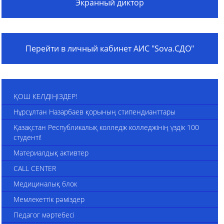
Экранный диктор
Перейти в личный кабинет АИС "Sova.СДО"
ҚОШ КЕЛДІҢІЗДЕР!
Нұрсұлтан Назарбаев қорының стипендианттары
Қазақстан Республикалық колледж колледжінің үздік 100
студенті!
Материалдық активтер
CALL CENTER
Медициналық блок
Мемлекеттік рәміздер
Педагог мәртебесі