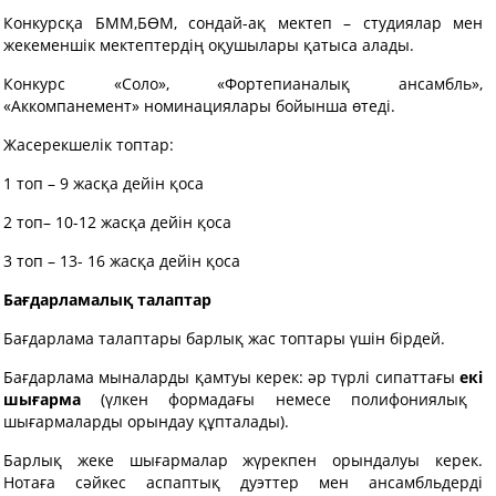
Конкурсқа БММ,БӨМ, сондай-ақ мектеп – студиялар мен
жекеменшік мектептердің оқушылары қатыса алады.
Конкурс «Соло», «Фортепианалық ансамбль»,
«Аккомпанемент» номинациялары бойынша өтеді.
Жасерекшелік топтар:
1 топ – 9 жасқа дейін қоса
2 топ– 10-12 жасқа дейін қоса
3 топ – 13- 16 жасқа дейін қоса
Бағдарламалық талаптар
Бағдарлама талаптары барлық жас топтары үшін бірдей.
Бағдарлама мыналарды қамтуы керек: әр түрлі сипаттағы
екі
шығарма
(үлкен формадағы немесе полифониялық
шығармаларды орындау құпталады).
Барлық жеке шығармалар жүрекпен орындалуы керек.
Нотаға сәйкес аспаптық дуэттер мен ансамбльдерді