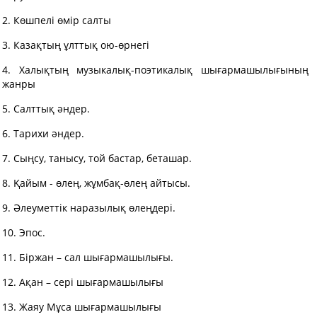
2. Көшпелі өмір салты
3. Казақтың ұлттық ою-өрнегі
4. Халықтың музыкалық-поэтикалық шығармашылығының
жанры
5. Салттық әндер.
6. Тарихи әндер.
7. Сыңсу, танысу, той бастар, беташар.
8. Қайым - өлең, жұмбақ-өлең айтысы.
9. Әлеуметтік наразылық өлеңдері.
10. Эпос.
11. Біржан – сал шығармашылығы.
12. Ақан – сері шығармашылығы
13. Жаяу Мұса шығармашылығы