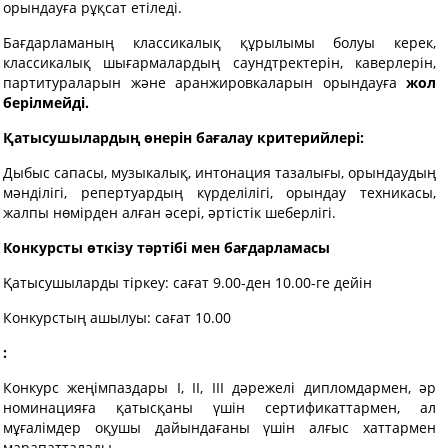
орындауға рұқсат етіледі.
Бағдарламаның классикалық құрылымы болуы керек,
классикалық шығармалардың саундтректерін, каверлерін,
партитураларын және аранжировкаларын орындауға
жол
берілмейді.
Қатысушылардың өнерін бағалау критерийлері:
Дыбыс сапасы, музыкалық, интонация тазалығы, орындаудың
мәнділігі, репертуардың күрделілігі, орындау техникасы,
жалпы нөмірден алған әсері, әртістік шеберлігі.
Конкурсты
өткізу тәртібі мен бағдарламасы
Қатысушыларды тіркеу: сағат 9.00-ден 10.00-ге дейін
Конкурстың ашылуы: сағат 10.00
:
Конкурс жеңімпаздары І, ІІ, ІІІ дәрежелі дипломдармен, әр
номинацияға қатысқаны үшін сертификаттармен, ал
мұғалімдер оқушы дайындағаны үшін алғыс хаттармен
марапатталады.