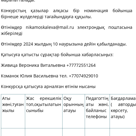
Конкурстың қазылар алқасы бір номинация бойынша
бірнеше жүлделерді тағайындауға құқылы.
Өтінімдер
nikamoskaleva@mail.ru
электрондық поштасына
жіберіледі
Өтінімдер 2024 жылдың 10 наурызына дейін қабылданады.
Қатысуға қатысты сұрақтар бойынша хабарласыңыз:
Живица Вероника Витальевна +77772551264
Команок Юлия Васильевна тел. +77074929010
Конкурсқа қатысуға арналған өтінім нысаны
Аты
Жас ерекшелік
Оқу
Педагогтің
Бағдарлама
жөні,туған
топ,оқытылатын
орынның
аты жөні,
( авторды
жылы
сыныбы
атауы
байланыс
көрсету,
телефоны
атауы)