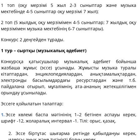
1 топ (оқу мерзімі 5 жыл 2-3 сыныптар және музыка
мектебінде 4-5 сыныптар оқу мерзімі 7 жыл);
2 топ (5 жылдық оқу мерзімімен 4-5 сыныптар; 7 жылдық оқу
мерзімімен музыка мектебінің 6-7 сыныптары).
Конкурс 2 деңгейден тұрады.
1 тур –
сыртқы
(музыка
лық әдебиет
)
Конкурсқа қатысушылар музыкалық әдебиет бойынша
жазбаша жұмыс (эссе) ұсынады. Жұмысты музыка туралы
кітаптардан, энциклопедиялардан, анықтамалықтардан,
электронды басылымдардағы ресурстардан және т.б.
пайдалана отырып, мұғалімнің, ата-ананың жетекшілігімен
орындау ұсынылады.
Эссеге қойылатын талаптар:
Эссе көлемі баспа мәтінінің 1–2 бетінен аспауы керек,
шрифт -12, жоларалық интервал -1. Тілі: орыс, қазақ.
2. Эссе біртұтас шығарма ретінде қабылдануы керек,
идеясы анық және түсінікті болуы керек.