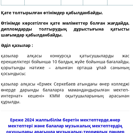
Қате толтырылған өтінімдер қабылданбайды.
Өтіні
мде
көрсетілген қате мәліметтер болған жағдайда,
дипломдарды толтырудың дұрыстығына қатысты
шағымдар қабылданбайды.
Әділ қазылар
:
қазылар алқасы конкурсқа қатысушыларды жас
ерекшеліктері бойынша 10 балдық жүйе бойынша бағалайды,
қорытынды нәтиже – алынған орташа ұпай санының
қосындысы;
қазылар алқасы «Ермек Серкебаев атындағы өнер колледжі
өнерде дарынды балаларға мамандандырылған мектеп-
интернат» кешені» КММ оқытушыларының арасынан
құрылды.
Ереже
2024 жалпыбілім беретін мектептерде,өнер
мектептері және балалар музыкалық мектептердің
оқушылары арасында музыкалық-теориялық пәндер