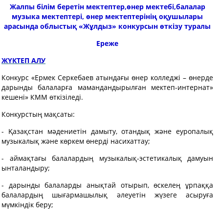
Жалпы білім беретін мектептер,өнер мектебі,балалар
музыка мектептері, өнер мектептерінің оқушылары
арасында облыстық «Жұлдыз» конкурсын өткізу туралы
Ереже
ЖҮКТЕП АЛУ
Конкурс «Ермек Серкебаев атындағы өнер колледжі – өнерде
дарынды балаларға мамандандырылған мектеп-интернат»
кешені» КММ өткізіледі.
Конкурстың мақсаты:
- Қазақстан мәдениетін дамыту, отандық және еуропалық
музыкалық және көркем өнерді насихаттау;
- аймақтағы балалардың музыкалық-эстетикалық дамуын
ынталандыру;
- дарынды балаларды анықтай отырып, өскелең ұрпаққа
балалардың шығармашылық әлеуетін жүзеге асыруға
мүмкіндік беру;