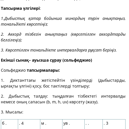
Тапсырма үлгілері
:
1.Дыбыстық қатар бойынша минордың түрін анықтаңыз,
тональдікті көрсетіңіз;
2. Аккорд тізбегін анықтаңыз (көрсетілген аккордтарды
белгілеңіз);
3. Көрсетілген тональдікте интервалдарға рұқсат беріңіз.
Екінші сынақ– ауызша сұрау (сольфеджио)
Сольфеджио
тапсырмалары:
1. Диктанттағы жетіспейтін үзінділерді (дыбыстарды,
ырғақты үлгіні) қосу, бос тактілерді толтыру;
2. Дыбыстық талдау: тыңдалған тізбектегі интервалды
немесе оның сапасын (b, m, h, uv) көрсету (жазу).
3. Мысалы:
б .
. 4
м .
ув .
. .
. 3