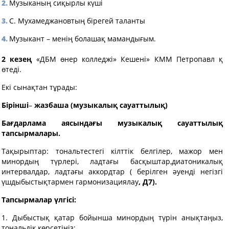
Музыканың сиқырлы күші
С. Мухамеджановтың бірегей таланты
Музыкант – менің болашақ мамандығым.
2
кезең
«ДБМ өнер колледжі» Кешені» КММ Петропавл қ
өтеді.
Екі сынақтан тұрады:
Бірінші
–
жазбаша
(музыкал
ық сауаттылық
)
Бағдарлама аясындағы музыкалық сауаттылық
тапсырмалары.
Тақырыптар: тональтестегі кілттік белгілер, мажор мен
минордың түрлері, ладтағы басқыштар,диатоникалық
интервалдар, ладтағы аккордтар ( берілген әуенді негізгі
үшдыбыстықтармен гармонизациялау
, Д7).
Тапсырмалар үлгісі:
1. Дыбыстық қатар бойынша минордың түрін анықтаңыз,
тональдік көрсетіңіз;