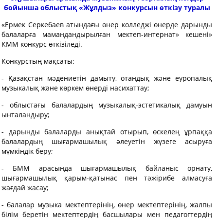
бойынша облыстық «Жұлдыз» конкурсын өткізу туралы
«Ермек Серкебаев атындағы өнер колледжі өнерде дарынды
балаларға мамандандырылған мектеп-интернат» кешені»
КММ конкурс өткізіледі.
Конкурстың мақсаты:
- Қазақстан мәдениетін дамыту, отандық және еуропалық
музыкалық және көркем өнерді насихаттау;
- облыстағы балалардың музыкалық-эстетикалық дамуын
ынталандыру;
- дарынды балаларды анықтай отырып, өскелең ұрпаққа
балалардың шығармашылық әлеуетін жүзеге асыруға
мүмкіндік беру;
- БММ арасында шығармашылық байланыс орнату,
шығармашылық қарым-қатынас пен тәжірибе алмасуға
жағдай жасау;
- балалар музыка мектептерінің, өнер мектептерінің, жалпы
білім беретін мектептердің басшылары мен педагогтердің