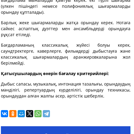
Бағдарлама мыналарды қамтуы керек: екі түрлі шығарма
(үлкен пішіндегі немесе полифониялық шығармаларды
орындау құпталады).
Барлық жеке шығармаларды жатқа орындау керек. Нотаға
сәйкес аспаптық дуэттер мен ансамбльдерді орындауға
рұқсат етіледі.
Бағдарламаның классикалық жүйесі болуы керек,
саундтректерге, каверлерге, фильмдерді дыбыстауға және
классикалық шығармалардың аранжировкаларына жол
берілмейді.
Қатысушылардың өнерін бағалау критерийлері:
Дыбыс сапасы, музыкалық, интонация тазалығы, орындаудың
мәнділігі, репертуардың күрделілігі, орындау техникасы,
орындаудан алған жалпы әсер, әртістік шеберлік.