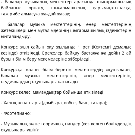
- балалар музыкалық мектептер арасында шығармашылық
байланыс орнату, шығармашылық қарым-қатынасқа,
тәжірибе алмасуға жағдай жасау;
- балалар музыка мектептерінің, өнер мектептерінің
жетекшілері мен мұғалімдерінің шығармашылық ізденістерін
ынталандыру.
Конкурс жыл сайын оқу жылында 1 рет (Көктемгі демалыс
кезінде) өткізіледі. Ережелер байқау басталғанға дейін 2 ай
бұрын білім беру мекемелеріне жіберіледі.
Конкурсқа жалпы білім беретін мектептердің оқушылары,
балалар музыка мектептерінің, өнер мектептерінің,
студиялардың оқушылары қатысады.
Конкурс келесі мамандықтар бойынша өткізіледі:
- Халық аспаптары (домбыра, қобыз, баян, гитара);
- Фортепиано;
- Музыкалық және теориялық пәндер (кез келген бөлімдердің
оқушылары үшін);