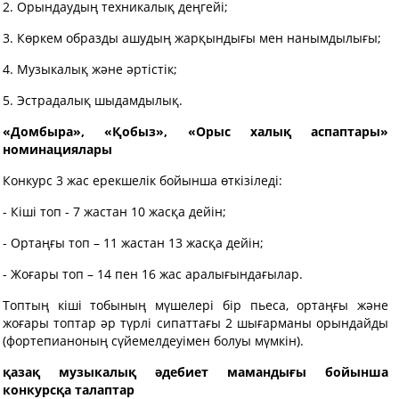
2. Орындаудың техникалық деңгейі;
3. Көркем образды ашудың жарқындығы мен нанымдылығы;
4. Музыкалық және әртістік;
5. Эстрадалық шыдамдылық.
«Домбыра», «Қобыз», «Орыс халық аспаптары»
номинациялары
Конкурс 3 жас ерекшелік бойынша өткізіледі:
- Кіші топ - 7 жастан 10 жасқа дейін;
- Ортаңғы топ – 11 жастан 13 жасқа дейін;
- Жоғары топ – 14 пен 16 жас аралығындағылар.
Топтың кіші тобының мүшелері бір пьеса, ортаңғы және
жоғары топтар әр түрлі сипаттағы 2 шығарманы орындайды
(фортепианоның сүйемелдеуімен болуы мүмкін).
қазақ музыкалық әдебиет мамандығы бойынша
конкурсқа талаптар