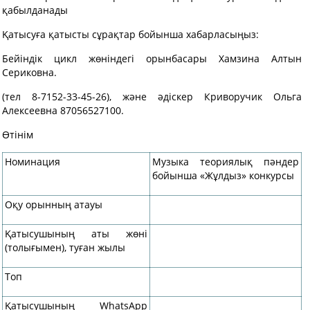
қабылданады
Қатысуға қатысты сұрақтар бойынша хабарласыңыз:
Бейіндік цикл жөніндегі орынбасары Хамзина Алтын
Сериковна.
(тел 8-7152-33-45-26), және әдіскер Криворучик Ольга
Алексеевна 87056527100.
Өтінім
Номинация
Музыка теориялық пәндер
бойынша «Жұлдыз» конкурсы
Оқу орынның атауы
Қатысушының аты жөні
(толығымен), туған жылы
Топ
Қатысушының WhatsApp