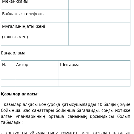
Мекен-жайы
Байланыс телефоны
Мұғалімнің аты-жөні
(толығымен)
Бағдарлама
№
Автор
Шығарма
Қазылар алқасы
:
- қазылар алқасы конкурсқа қатысушыларды 10 балдық жүйе
бойынша, жас санаттары бойынша бағалайды, соңғы нәтиже
алған ұпайларының орташа санының қосындысы болып
табылады;
- конкурсты ұйымдастыру комитеті мен қазылар алқасын