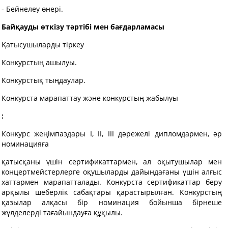
- Бейнелеу өнері.
Байқауды өткізу тәртібі мен бағдарламас
ы
Қатысушыларды тіркеу
Конкурстың ашылуы.
Конкурстық тыңдаулар.
Конкурста марапаттау және конкурстың жабылуы
:
Конкурс жеңімпаздары I, II, III дәрежелі дипломдармен, әр
номинацияға
қатысқаны үшін сертификаттармен, ал оқытушылар мен
концертмейстерлерге оқушыларды дайындағаны үшін алғыс
хаттармен марапатталады. Конкурста сертификаттар беру
арқылы шеберлік сабақтары қарастырылған. Конкурстың
қазылар алқасы бір номинация бойынша бірнеше
жүлделерді тағайындауға құқылы.