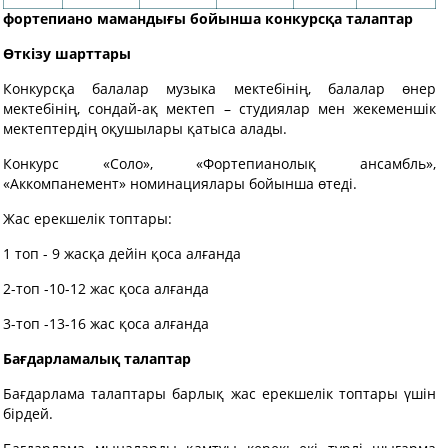
фортепиано мамандығы бойынша конкурсқа талаптар
Өткізу шарттары
Конкурсқа балалар музыка мектебінің, балалар өнер
мектебінің, сондай-ақ мектеп – студиялар мен жекеменшік
мектептердің оқушылары қатыса алады.
Конкурс «Соло», «Фортепианолық ансамбль»,
«Аккомпанемент» номинациялары бойынша өтеді.
Жас ерекшелік топтары:
1 топ - 9 жасқа дейін қоса алғанда
2-топ -10-12 жас қоса алғанда
3-топ -13-16 жас қоса алғанда
Бағдарламалық талаптар
Бағдарлама талаптары барлық жас ерекшелік топтары үшін
бірдей.