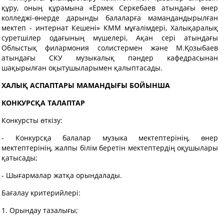
құру, оның құрамына «Ермек Серкебаев атындағы өнер
колледжі-өнерде дарынды балаларға мамандандырылған
мектеп - интернат Кешені» КММ мұғалімдері, Халықаралық
суретшілер одағының мүшелері, Ақан сері атындағы
Облыстық филармония солистермен және М.Қозыбаев
атындағы СКУ музыкалық пәндер кафедрасынан
шақырылған оқытушыларымен қалыптасады.
ХАЛЫҚ АСПАПТАРЫ МАМАНДЫҒЫ БОЙЫНША
КОНКУРСҚА ТАЛАПТАР
Конкурсты өткізу:
- Конкурсқа балалар музыка мектептерінің, өнер
мектептерінің, жалпы білім беретін мектептердің оқушылары
қатысады;
- Шығармалар жатқа орындалады.
Бағалау критерийлері:
1. Орындау тазалығы;