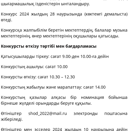
шығармашылық ізденістерін ынталандыру.
Конкурс 2024 жылдың 28 наурызында (көктемгі демалыста)
өтеді.
Конкурсқа жалпыбілім беретін мектептердің, балалар музыка
мектептерінің, өнер мектептерінің оқушылары қатысады.
Конкурсты өткізу
тәртібі
мен
бағдарламасы
Қатысушыларды тіркеу: сағат 9.00-ден 10.00-ға дейін
Конкурстың ашылуы: сағат 10.00
Конкурсты өткізу: сағат 10.30 – 12.30
Конкурстың жабылуы және марапаттау: сағат 14.00
Конкурстың қазылар алқасы бір номинация бойынша
бірнеше жүлделі орындарды беруге құқылы.
Өтініштер
shod_2022@mail.ru
электронды поштасына
жіберіледі.
Өтініштер мен эсселер 2024 жылдың 10 наурызына дейін