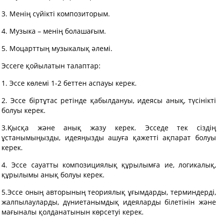
3. Менің сүйікті композиторым.
4. Музыка – менің болашағым.
5. Моцарттың музыкалық әлемі.
Эссеге қойылатын талаптар:
1. Эссе көлемі 1-2 беттен аспауы керек.
2. Эссе біртұтас ретінде қабылдануы, идеясы анық, түсінікті
болуы керек.
3.Қысқа және анық жазу керек. Эсседе тек сіздің
ұстанымыңызды, идеяңызды ашуға қажетті ақпарат болуы
керек.
4. Эссе сауатты композициялық құрылымға ие, логикалық,
құрылымы анық болуы керек.
5.Эссе оның авторының теориялық ұғымдарды, терминдерді,
жалпылауларды, дүниетанымдық идеяларды білетінін және
мағыналы қолданатынын көрсетуі керек.