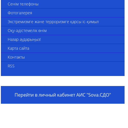
Сенім телефоны
Фотогалерея
Экстремизмге және терроризмге қарсы іс-қимыл
Оқу-әдістемелік өнім
Назар аударыңыз!
Карта сайта
Контакты
RSS
Перейти в личный кабинет АИС "Sova.СДО"