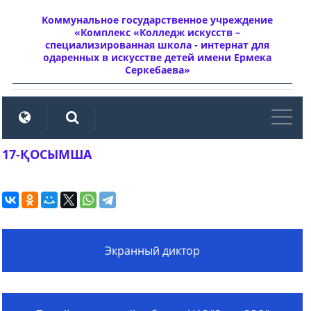
Коммунальное государственное учреждение
«Комплекс «Колледж искусств –
специализированная школа - интернат для
одаренных в искусстве детей имени Ермека
Серкебаева»
мен
17-ҚОСЫМША
Экранный диктор