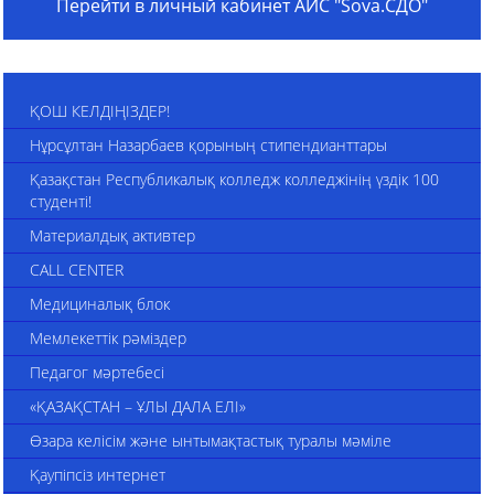
Перейти в личный кабинет АИС "Sova.СДО"
ҚОШ КЕЛДІҢІЗДЕР!
Нұрсұлтан Назарбаев қорының стипендианттары
Қазақстан Республикалық колледж колледжінің үздік 100
студенті!
Материалдық активтер
CALL CENTER
Медициналық блок
Мемлекеттік рәміздер
Педагог мәртебесі
«ҚАЗАҚСТАН – ҰЛЫ ДАЛА ЕЛІ»
Өзара келісім және ынтымақтастық туралы мәміле
Қаупіпсіз интернет