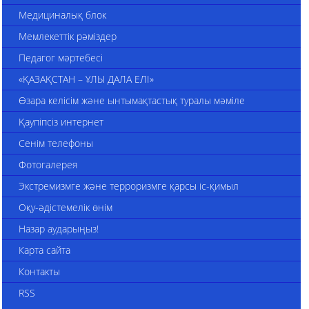
Медициналық блок
Мемлекеттік рәміздер
Педагог мәртебесі
«ҚАЗАҚСТАН – ҰЛЫ ДАЛА ЕЛІ»
Өзара келісім және ынтымақтастық туралы мәміле
Қаупіпсіз интернет
Сенім телефоны
Фотогалерея
Экстремизмге және терроризмге қарсы іс-қимыл
Оқу-әдістемелік өнім
Назар аударыңыз!
Карта сайта
Контакты
RSS