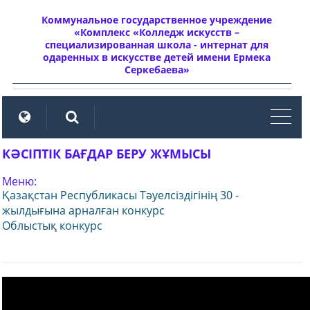
Коммунальное государственное учреждение
«Комплекс «Колледж искусств –
специализированная школа - интернат для
одаренных в искусстве детей имени Ермека
Серкебаева»
мен
КӘСІПТІК БАҒДАР БЕРУ ЖҰМЫСЫ
Меню:
Қазақстан Республикасы Тәуелсіздігінің 30 -
жылдығына арналған конкурс
Облыстық конкурс