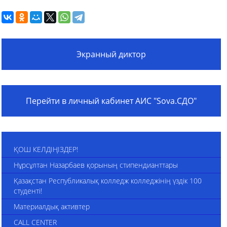
Экранный диктор
Перейти в личный кабинет АИС "Sova.СДО"
ҚОШ КЕЛДІҢІЗДЕР!
Нұрсұлтан Назарбаев қорының стипендианттары
Қазақстан Республикалық колледж колледжінің үздік 100
студенті!
Материалдық активтер
CALL CENTER